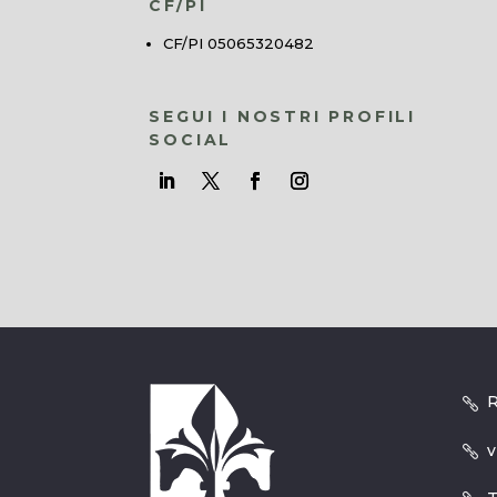
CF/PI
CF/PI 05065320482
SEGUI I NOSTRI PROFILI
SOCIAL
R
v