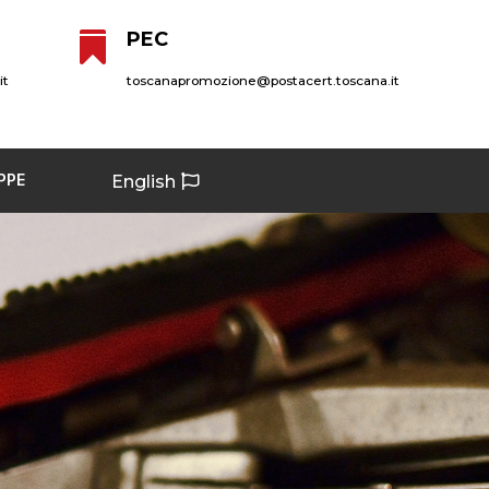
PEC

it
toscanapromozione@postacert.toscana.it
PPE
English