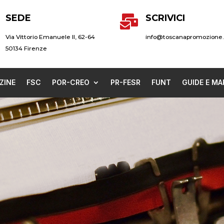
SEDE
SCRIVICI

Via Vittorio Emanuele II, 62-64
info@toscanapromozione.
50134 Firenze
ZINE
FSC
POR-CREO
PR-FESR
FUNT
GUIDE E MA