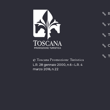
R
v
T
O
T
© Toscana Promozione Turistica
L.R. 28 gennaio 2000, n.6 – L.R. 4
marzo 2016, n.22