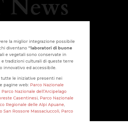
 News
vere la miglior integrazione possibile
rchi diventano
“laboratori di buone
li e vegetali sono conservate in
e tradizioni culturali di queste terre
o innovativo ed accessibile.
 tutte le iniziative presenti nei
le pagine web:
Parco Nazionale
,
Parco Nazionale dell’Arcipelago
oreste Casentinesi
,
Parco Nazionale
co Regionale delle Alpi Apuane
,
no San Rossore Massaciuccoli,
Parco