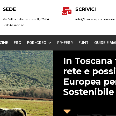
SEDE
SCRIVICI

Via Vittorio Emanuele II, 62-64
info@toscanapromozione.
50134 Firenze
ZINE
FSC
POR-CREO
PR-FESR
FUNT
GUIDE E MA
In Toscana 
rete e poss
Europea per
Sostenibile
