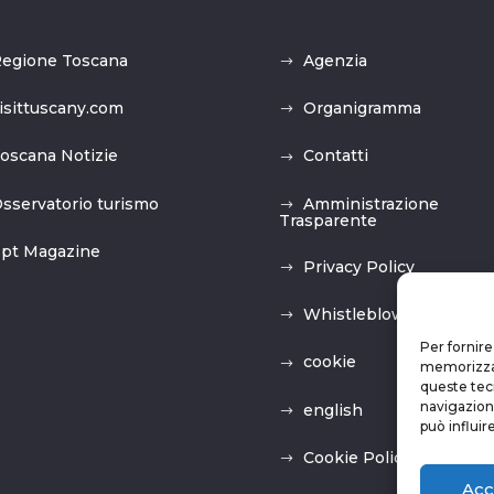
egione Toscana
Agenzia
isittuscany.com
Organigramma
oscana Notizie
Contatti
sservatorio turismo
Amministrazione
Trasparente
pt Magazine
Privacy Policy
Whistleblowing
Per fornire
cookie
memorizzare
queste tec
navigazione
english
può influir
Cookie Policy (UE)
Acc