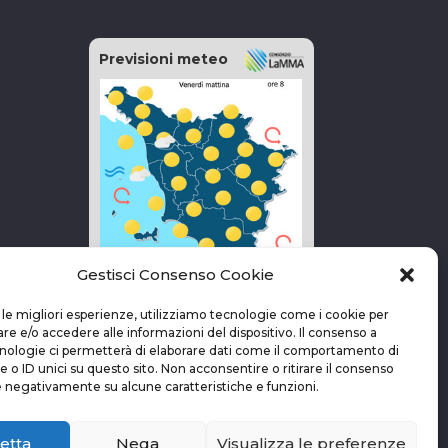
Previsioni meteo
Gestisci Consenso Cookie
vai alla pagina delle previsioni
 le migliori esperienze, utilizziamo tecnologie come i cookie per
 e/o accedere alle informazioni del dispositivo. Il consenso a
nologie ci permetterà di elaborare dati come il comportamento di
 o ID unici su questo sito. Non acconsentire o ritirare il consenso
e negativamente su alcune caratteristiche e funzioni.
etta
Nega
Visualizza le preferenze