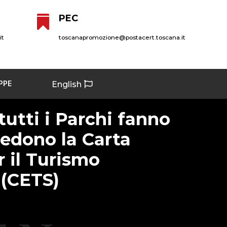
PEC

it
toscanapromozione@postacert.toscana.it
PPE
English
tutti i Parchi fanno
iedono la Carta
 il Turismo
 (CETS)