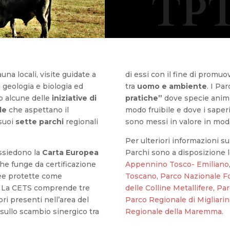
TPT
fauna locali, visite guidate a
di essi con il fine di promuo
di geologia e biologia ed
tra
uomo e ambiente
. I Pa
o alcune delle
iniziative di
pratiche”
dove specie anima
le
che aspettano il
modo fruibile e dove i saperi 
 suoi
sette parchi
regionali
sono messi in valore in mod
Per ulteriori informazioni su
ossiedono la
Carta Europea
Parchi sono a disposizione 
he funge da certificazione
Appennino Tosco- Emiliano
aree protette come
Toscano
,
Parco Nazionale F
e. La CETS comprende tre
delle Colline Metallifere
,
Par
ori presenti nell’area del
Parco Regionale di Migliari
 sullo scambio sinergico tra
Regionale della Maremma
.