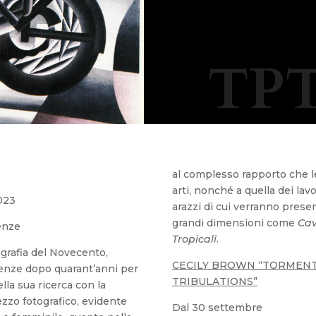
TPT
al complesso rapporto che le
arti, nonché a quella dei lav
023
arazzi di cui verranno prese
grandi dimensioni come
Cav
enze
Tropicali
.
tografia del Novecento,
CECILY BROWN “TORMENTS
enze dopo quarant’anni per
TRIBULATIONS”
lla sua ricerca con la
mezzo fotografico, evidente
Dal 30 settembre