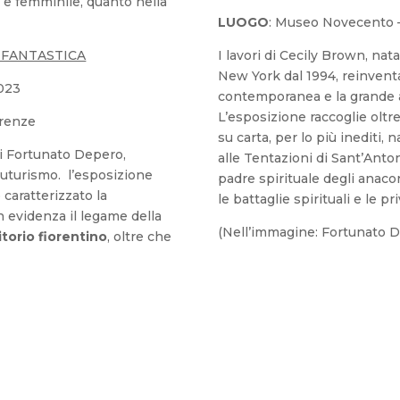
 e femminile, quanto nella
LUOGO
: Museo Novecento 
 FANTASTICA
I lavori di Cecily Brown, nat
New York dal 1994, reinventan
023
contemporanea e la grande ar
L’esposizione raccoglie oltre 
irenze
su carta, per lo più inediti, 
di Fortunato Depero,
alle Tentazioni di Sant’Anto
uturismo. l’esposizione
padre spirituale degli anacor
caratterizzato la
le battaglie spirituali e le pr
 evidenza il legame della
(Nell’immagine: Fortunato De
itorio fiorentino
, oltre che