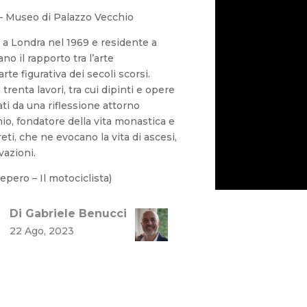
– Museo di Palazzo Vecchio
a a Londra nel 1969 e residente a
o il rapporto tra l’arte
te figurativa dei secoli scorsi.
trenta lavori, tra cui dipinti e opere
nati da una riflessione attorno
nio, fondatore della vita monastica e
eti, che ne evocano la vita di ascesi,
ivazioni.
pero – Il motociclista)
Di Gabriele Benucci
22 Ago, 2023