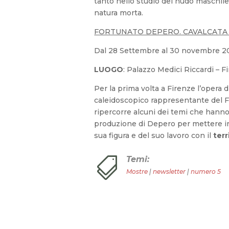
tanto nello studio del nudo maschile
natura morta.
FORTUNATO DEPERO. CAVALCATA
Dal 28 Settembre al 30 novembre 2
LUOGO
: Palazzo Medici Riccardi – F
Per la prima volta a Firenze l’opera 
caleidoscopico rappresentante del F
ripercorre alcuni dei temi che hanno 
produzione di Depero per mettere in
sua figura e del suo lavoro con il
terr
Temi:

Mostre
|
newsletter
|
numero 5