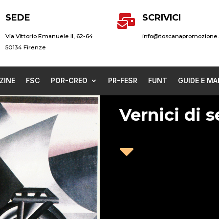
SEDE
SCRIVICI

Via Vittorio Emanuele II, 62-64
info@toscanapromozione.
50134 Firenze
ZINE
FSC
POR-CREO
PR-FESR
FUNT
GUIDE E MA
Vernici di 
