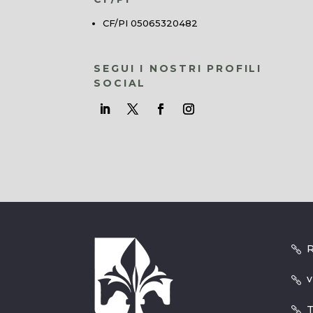
CF/PI 05065320482
SEGUI I NOSTRI PROFILI
SOCIAL
R
v
T