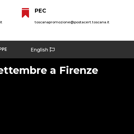
PEC

it
toscanapromozione@postacert.toscana.it
PPE
English
settembre a Firenze