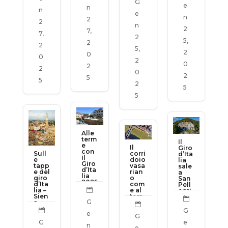
mic
G
e
o
n
n
e
n
2
2
n
2
7,
7,
2
5,
2
2
5,
2
0
0
2
0
2
2
0
2
5
5
2
5
5
Alle
term
Il
e
Il
Giro
con
Sull
corri
d’Ita
il
e
doio
lia
Giro
tapp
vasa
sale
d’Ita
e del
rian
a
lia
giro
o
San
2025
d’Ita
com
Pell
lia –
e al

egri
Sien
tem
no in

G
a
po
Alpe

città
dei
,
G

e
sost
gran
occ
G
enib
duc
asio
G
e
n
ile
hi e
ne
e