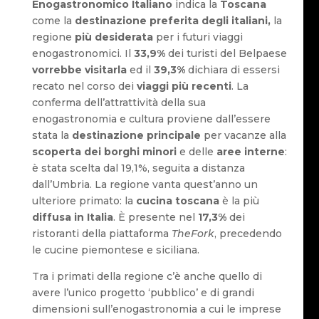
Enogastronomico Italiano
indica la
Toscana
come la
destinazione preferita degli italiani,
la
regione
più desiderata
per i futuri viaggi
enogastronomici. Il
33,9%
dei turisti del Belpaese
vorrebbe visitarla
ed il
39,3%
dichiara di essersi
recato nel corso dei
viaggi più recenti
. La
conferma dell’attrattività della sua
enogastronomia e cultura proviene dall’essere
stata la
destinazione principale
per vacanze alla
scoperta dei borghi minori
e delle
aree interne
:
è stata scelta dal 19,1%, seguita a distanza
dall’Umbria. La regione vanta quest’anno un
ulteriore primato: la
cucina toscana
è la più
diffusa
in Italia
. È presente nel
17,3%
dei
ristoranti della piattaforma
TheFork
, precedendo
le cucine piemontese e siciliana.
Tra i primati della regione c’è anche quello di
avere l’unico progetto ‘pubblico’ e di grandi
dimensioni sull’enogastronomia a cui le imprese