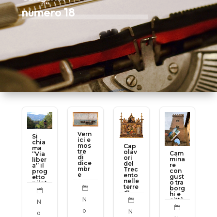
numero 18
Vern
Si
ici e
chia
mos
Cap
ma
tre
olav
Cam
“Via
di
ori
mina
liber
dice
del
re
a” il
mbr
Trec
con
prog
e
ento
gust
etto
nelle
o tra
pilot
terre
borg

a

di
hi e
per
Sien
N
città
map

N
a
. Un
pare

o
N
mod
i
o