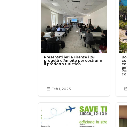
Presentati ieri a Firenze i 28
Bo
progetti d’Ambito per costruire
co
il prodotto turistico
co
am
Po
co
Feb 1, 2023
