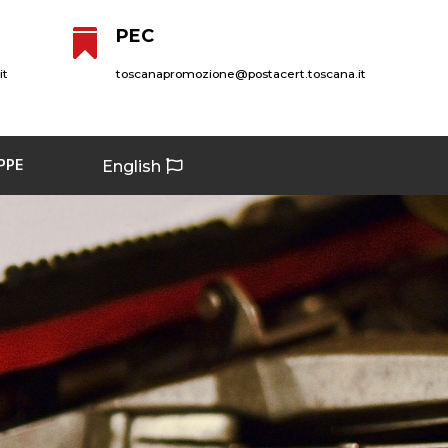
PEC

it
toscanapromozione@postacert.toscana.it
PPE
English