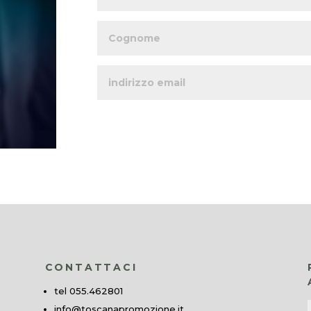
CONTATTACI
tel 055.462801
info@toscanapromozione.it