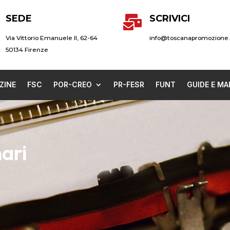
SEDE
SCRIVICI

Via Vittorio Emanuele II, 62-64
info@toscanapromozione.
50134 Firenze
ZINE
FSC
POR-CREO
PR-FESR
FUNT
GUIDE E MA
ari