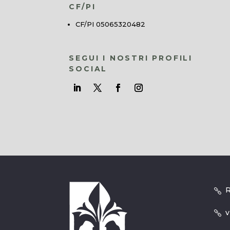
CF/PI
CF/PI 05065320482
SEGUI I NOSTRI PROFILI
SOCIAL
R
v