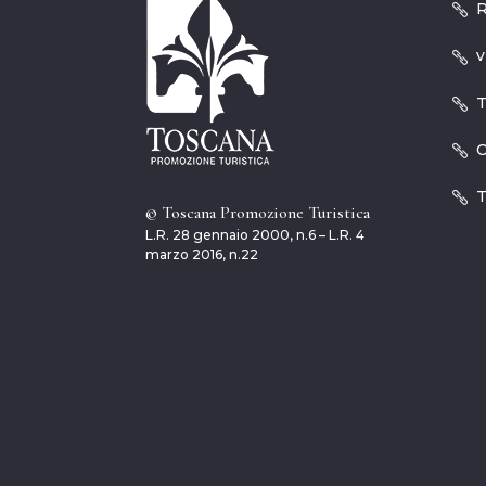
R
v
T
O
T
© Toscana Promozione Turistica
L.R. 28 gennaio 2000, n.6 – L.R. 4
marzo 2016, n.22