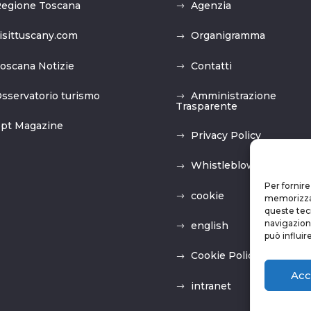
egione Toscana
Agenzia
isittuscany.com
Organigramma
oscana Notizie
Contatti
sservatorio turismo
Amministrazione
Trasparente
pt Magazine
Privacy Policy
Whistleblowing
Per fornire
cookie
memorizzare
queste tec
navigazione
english
può influir
Cookie Policy (UE)
Acc
intranet