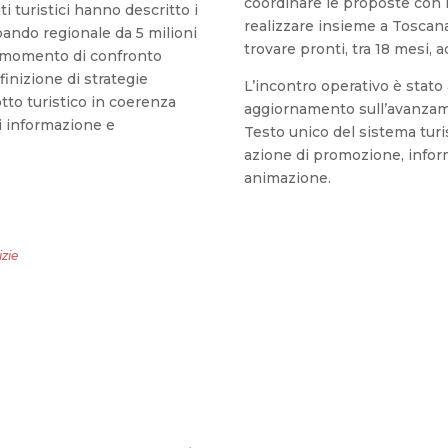
coordinare le proposte con l
ti turistici hanno descritto i
realizzare insieme a Toscan
 bando regionale da 5 milioni
trovare pronti, tra 18 mesi, 
Un momento di confronto
inizione di strategie
L’incontro operativo è stato
otto turistico in coerenza
aggiornamento sull’avanzame
i informazione e
Testo unico del sistema turi
azione di promozione, inform
animazione.
izie