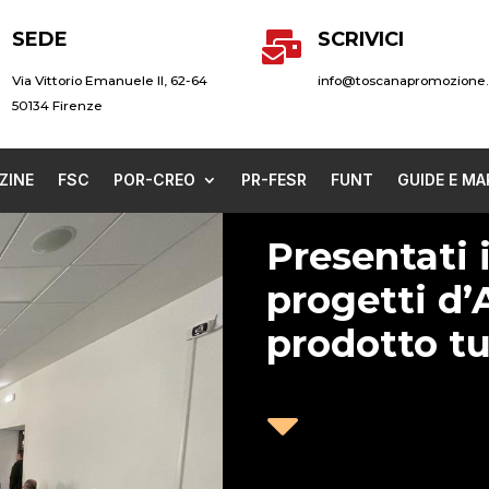
SEDE
SCRIVICI

Via Vittorio Emanuele II, 62-64
info@toscanapromozione.
50134 Firenze
ZINE
FSC
POR-CREO
PR-FESR
FUNT
GUIDE E MA
Presentati i
progetti d’
prodotto tu
