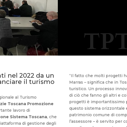
TPT
ati nel 2022 da un
“Il fatto che molti progetti
anciare il turismo
Marras – significa che in T
turistico. Un processo inn
di ciò che fanno gli altri e c
gionale al Turismo
progetti è importantissimo 
zie Toscana Promozione
questo sistema orizzontale e
tante lavoro di
patrimonio comune di compe
ione Sistema Toscana
, che
l’assessore – è servito per 
piattaforma di gestione degli