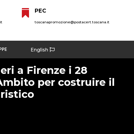
PEC

it
toscanapromozione@postacert.toscana.it
PPE
English
eri a Firenze i 28
Ambito per costruire il
ristico