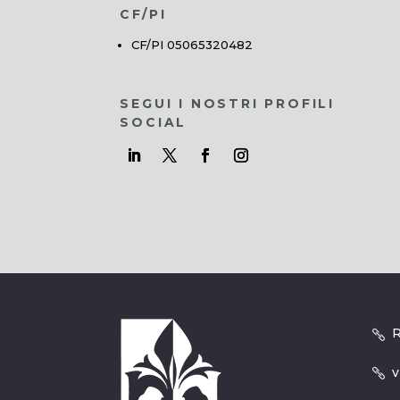
CF/PI
CF/PI 05065320482
SEGUI I NOSTRI PROFILI
SOCIAL
R
v