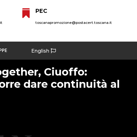
PEC

it
toscanapromozione@postacert.toscana.it
PPE
English
gether, Ciuoffo:
rre dare continuità al