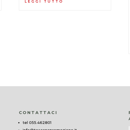
LEGGI TUTTO
CONTATTACI
tel 055.462801
info@toscanapromozione.it