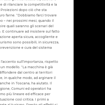
e di rilanciare la competitività e la
. Proiezioni dopo ciò che sta
ro farne. “Dobbiamo farci trovare
o – nei prossimi mesi, quando il
ire quali saranno gli scenari del
E continuare ad insistere sul fatto
zione aperta sicura, accogliente e
rismo sono possibili, in sicurezza,
 prevenzione e cura del sistema
l’accento sull’importanza, rispetto
ito un modello. “La macchina è già
diffondere dal centro ai territori
e, in qualche modo, ad arginare il
nche in Toscana, ha aiutato. Il
egione, Comuni ed operatori ha
o più lineare ed efficace per
azione così critica. I primi a
gate al turismo. Presto gli effetti si