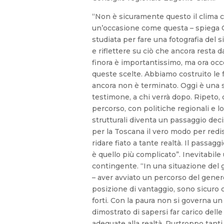
“Non è sicuramente questo il clima 
un’occasione come questa – spiega Ci
studiata per fare una fotografia del 
e riflettere su ciò che ancora resta d
finora è importantissimo, ma ora occ
queste scelte. Abbiamo costruito le
ancora non è terminato. Oggi è una s
testimone, a chi verrà dopo. Ripeto,
percorso, con politiche regionali e lo
strutturali diventa un passaggio deci
per la Toscana il vero modo per redis
ridare fiato a tante realtà. Il passagg
è quello più complicato”. Inevitabile
contingente. “In una situazione del 
– aver avviato un percorso del gene
posizione di vantaggio, sono sicuro
forti. Con la paura non si governa u
dimostrato di sapersi far carico delle
adeguate alla realtà. Purtroppo tan