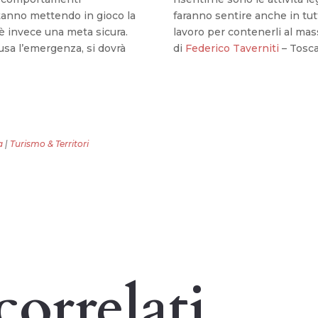
 stanno mettendo in gioco la
faranno sentire anche in tutti
è invece una meta sicura.
lavoro per contenerli al mas
usa l’emergenza, si dovrà
di
Federico Taverniti
– Tosca
a
|
Turismo & Territori
correlati