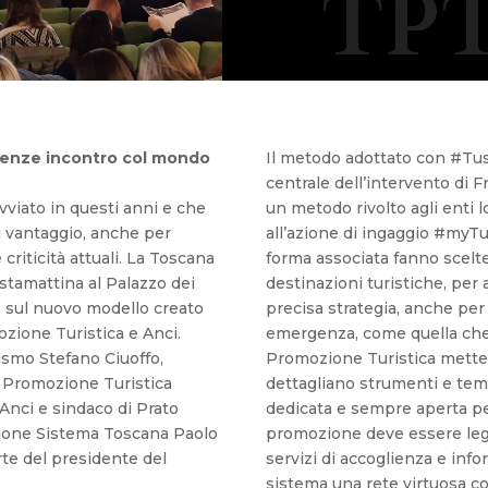
TPT
irenze incontro col mondo
Il metodo adottato con #Tus
centrale dell’intervento di 
vviato in questi anni e che
un metodo rivolto agli enti l
i vantaggio, anche per
all’azione di ingaggio #myTu
criticità attuali. La Toscana
forma associata fanno scelte
stamattina al Palazzo dei
destinazioni turistiche, per
o sul nuovo modello creato
precisa strategia, anche per 
zione Turistica e Anci.
emergenza, come quella che
urismo Stefano Ciuoffo,
Promozione Turistica mette 
a Promozione Turistica
dettagliano strumenti e temp
Anci e sindaco di Prato
dedicata e sempre aperta pe
azione Sistema Toscana Paolo
promozione deve essere legat
te del presidente del
servizi di accoglienza e in
sistema una rete virtuosa con