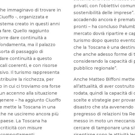
privati, con l’obiettivi comun
che immaginavo di trovare in
sostenibilità delle imprese”
uoffo -, organizzata e
accadendo ancora è prematu
sistema creato in questi anni
pronti – ha concluso Palumb
a fare. Quello raggiunto
mercato dovrà ripartire e cap
orre dare continuità a
turismo dopo questo evento. 
 fondamenta, ma il palazzo
che la Toscana è una destina
orta di passaggio di
che anche adesso forme di tu
 dare continuità a questo
considerando la capacità di
cali coerenti, e con risorse
pubblico regionale”.
sivo. Il turismo rappresenta
tribuire la ricchezza, per
Anche Matteo Biffoni mette 
io in cui ci troviamo ora forse
all’attualità, di aver costru
 un accenno alla situazione
rodata, quindi la capacità di 
genere – ha aggiunto Ciuoffo
scelte e strategie per provar
re mette la Toscana in una
disastro che sta avvenendo a
 che ne usciremo ancora più
pregresso di relazioni tra R
n paese. La Toscana ha
messo in moto un meccanism
 criticità con misure
cercare di tamponare una situ
ti comportamenti
risentirne sono le attività le