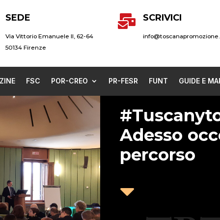
SEDE
SCRIVICI

Via Vittorio Emanuele II, 62-64
info@toscanapromozione.
50134 Firenze
ZINE
FSC
POR-CREO
PR-FESR
FUNT
GUIDE E MA
#Tuscanyto
Adesso occo
percorso
