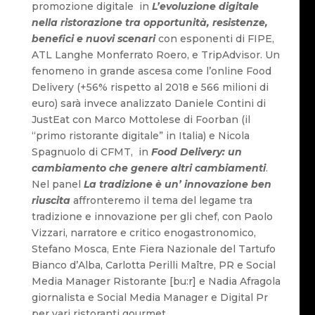
promozione digitale in
L’evoluzione digitale
nella ristorazione tra opportunità, resistenze,
benefici e nuovi scenari
con esponenti di FIPE,
ATL Langhe Monferrato Roero, e TripAdvisor. Un
fenomeno in grande ascesa come l’online Food
Delivery (+56% rispetto al 2018 e 566 milioni di
euro) sarà invece analizzato Daniele Contini di
JustEat con Marco Mottolese di Foorban (il
“primo ristorante digitale” in Italia) e Nicola
Spagnuolo di CFMT, in
Food Delivery: un
cambiamento che genere altri cambiamenti
.
Nel panel
La tradizione è un’ innovazione ben
riuscita
affronteremo il tema del legame tra
tradizione e innovazione per gli chef, con Paolo
Vizzari, narratore e critico enogastronomico,
Stefano Mosca, Ente Fiera Nazionale del Tartufo
Bianco d’Alba, Carlotta Perilli Maître, PR e Social
Media Manager Ristorante [bu:r] e Nadia Afragola
giornalista e Social Media Manager e Digital Pr
per vari ristoranti gourmet.