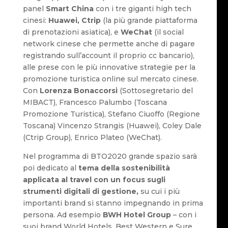
panel
Smart China
con i tre giganti high tech
cinesi:
Huawei, Ctrip
(la più grande piattaforma
di prenotazioni asiatica), e
WeChat
(il social
network cinese che permette anche di pagare
registrando sull’account il proprio cc bancario),
alle prese con le più innovative strategie per la
promozione turistica online sul mercato cinese.
Con
Lorenza Bonaccorsi
(Sottosegretario del
MIBACT), Francesco Palumbo (Toscana
Promozione Turistica), Stefano Ciuoffo (Regione
Toscana) Vincenzo Strangis (Huawei), Coley Dale
(Ctrip Group), Enrico Plateo (WeChat).
Nel programma di BTO2020 grande spazio sarà
poi dedicato al
tema della sostenibilità
applicata al travel con un focus sugli
strumenti digitali di gestione,
su cui i più
importanti brand si stanno impegnando in prima
persona. Ad esempio
BWH Hotel Group
– con i
suoi brand World Hotels, Best Western e Sure