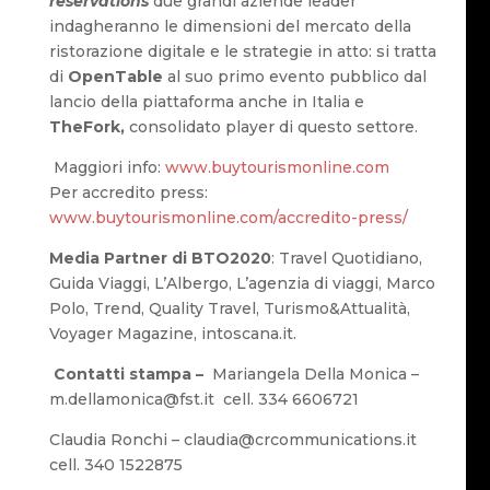
reservations
due grandi aziende leader
indagheranno le dimensioni del mercato della
ristorazione digitale e le strategie in atto: si tratta
di
OpenTable
al suo primo evento pubblico dal
lancio della piattaforma anche in Italia e
TheFork,
consolidato player di questo settore.
Maggiori info:
www.buytourismonline.com
Per accredito press:
www.buytourismonline.com/accredito-press/
Media Partner di BTO2020
: Travel Quotidiano,
Guida Viaggi, L’Albergo, L’agenzia di viaggi, Marco
Polo, Trend, Quality Travel, Turismo&Attualità,
Voyager Magazine, intoscana.it.
Contatti stampa –
Mariangela Della Monica –
m.dellamonica@fst.it cell. 334 6606721
Claudia Ronchi – claudia@crcommunications.it
cell. 340 1522875