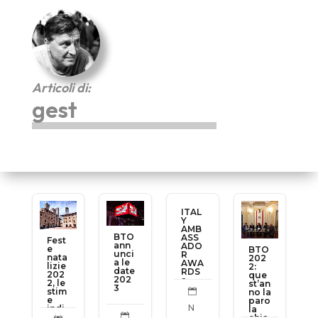
Articoli di:
gest
ITAL
Y
AMB
BTO
ASS
Fest
ann
ADO
e
BTO
unci
R
nata
202
a le
AWA
lizie
2:
date
RDS
202
que
202
a
2, le
st’an
3
Firen
stim
no la

ze
e
paro
N
indi
la
can

chia