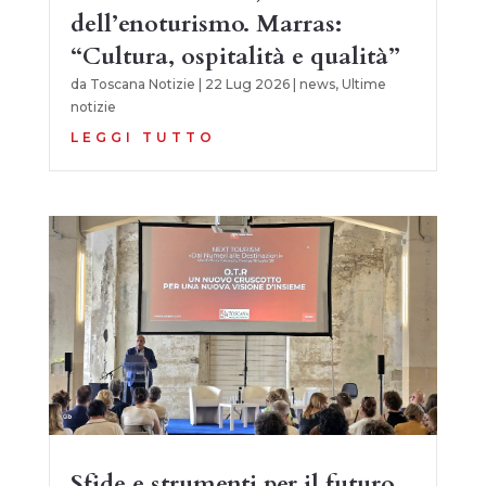
dell’enoturismo. Marras:
“Cultura, ospitalità e qualità”
da
Toscana Notizie
|
22 Lug 2026
|
news
,
Ultime
notizie
LEGGI TUTTO
Sfide e strumenti per il futuro