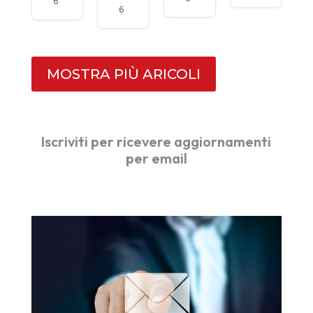
6
a
6
prim
a
fase
di
TES
A
Aca
MOSTRA PIÙ ARICOLI
dem
y
Iscriviti per ricevere aggiornamenti
per email