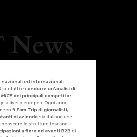
 News
r nazionali ed internazionali
contatti e c
ondurre un’analisi di
a
MICE
dei principali competitor
o a livello europeo. Ogni anno,
almeno
9 Fam Trip di giornalisti,
tanti di aziende
sia italiane che
r conoscere le strutture toscane
cipazioni a fiere ed eventi B2B
di