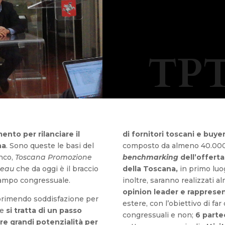
TPT
ento per rilanciare il
di fornitori toscani e buye
na
. Sono queste le basi del
composto da almeno 40.000 
anco,
Toscana Promozione
benchmarking
dell’offert
reau
che da oggi è il braccio
della Toscana,
in primo luog
 campo congressuale.
inoltre, saranno realizzati 
opinion leader e rappresen
sprimendo soddisfazione per
estere, con l’obiettivo di fa
he
si tratta di un passo
congressuali e non;
6 parte
re grandi potenzialità per