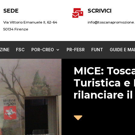
SEDE
SCRIVICI

Via Vittorio Emanuele II, 62-64
info@toscanapromozione.
50134 Firenze
ZINE
FSC
POR-CREO
PR-FESR
FUNT
GUIDE E MA
MICE: Tosc
Turistica e
rilanciare 
