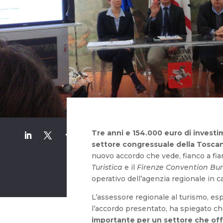
Tre anni e 154.000 euro di investim
settore congressuale della Tosca
nuovo accordo che vede, fianco a fi
Turistica
e il
Firenze Convention Bu
operativo dell’agenzia regionale in
L’assessore regionale al turismo, e
l’accordo presentato, ha spiegato c
importante per un settore che off