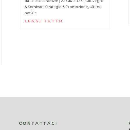
da
Toscana Notizie
|
22 Giu 2023
|
Convegni
& Seminari
,
Strategie & Promozione
,
Ultime
notizie
LEGGI TUTTO
CONTATTACI