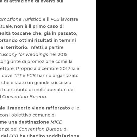
tà di attrazione di eventi sul
omozione Turistica
e il
FCB
lavorare
ssuale,
non è il primo caso di
ealtà toscane che, già in passato,
tando ottimi risultati in termini
el territorio
. Infatti, a partire
Tuscany for weddings
nel 2015,
à congiunte di promozione come la
settore. Proprio a dicembre 2017 si è
s dove
TPT
e
FCB
hanno organizzato
r che è stato un grande successo
al contributo di molti operatori del
el
Convention Bureau
.
le il rapporto viene rafforzato
e le
 con l’obiettivo comune di
ome una destinazione
MICE
ienza del
Convention Bureau
di
 del
FCB
ha ribadito soddisfazione