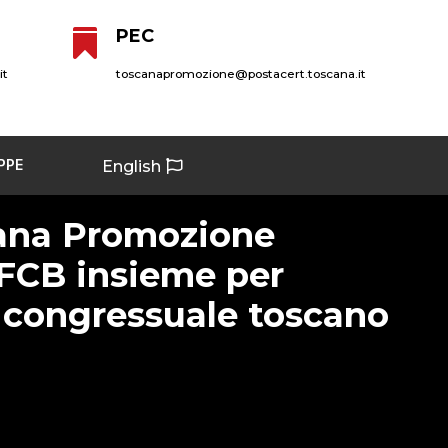
PEC

it
toscanapromozione@postacert.toscana.it
PPE
English
ana Promozione
 FCB insieme per
il congressuale toscano