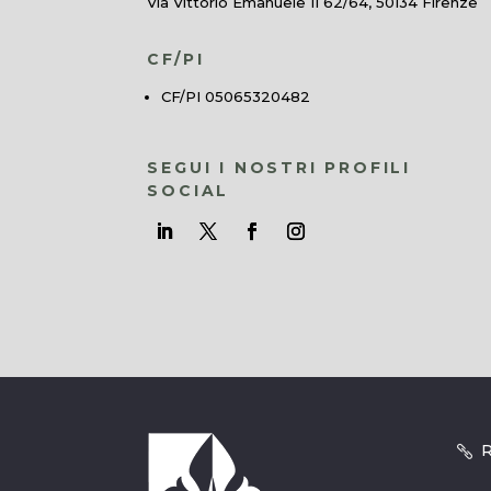
Via Vittorio Emanuele II 62/64, 50134 Firenze
CF/PI
CF/PI 05065320482
SEGUI I NOSTRI PROFILI
SOCIAL
R