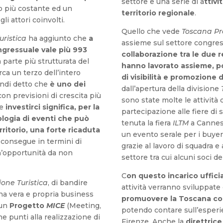
settore e una serie di a
ttivi
 più costante ed un
territorio regionale
.
li attori coinvolti.
Quello che vede
Toscana Pr
ristica
ha aggiunto che
a
assieme sul settore congre
ongressuale vale più 993
collaborazione tra le due r
 parte più strutturata del
hanno lavorato assieme, por
irca un terzo dell’intero
di visibilità e promozione d
indi detto che
è uno dei
dall’apertura della divisione
on previsioni di crescita più
sono state molte le attivit
he
investirci significa, per la
partecipazione alle fiere di 
logia di eventi che può
tenuta la fiera
ILTM
a Canne
rritorio, una forte ricaduta
un evento serale per i buye
e consegue in termini di
grazie al lavoro di squadra e 
n’opportunità da non
settore tra cui alcuni soci d
C
on questo incarico ufficia
one Turistica
, di bandire
attività verranno sviluppate
na vera e propria business
promuovere la Toscana c
 un
Progetto
MICE
(Meeting,
potendo contare sull’esper
e punti alla realizzazione di
Firenze. Anche la
direttrice