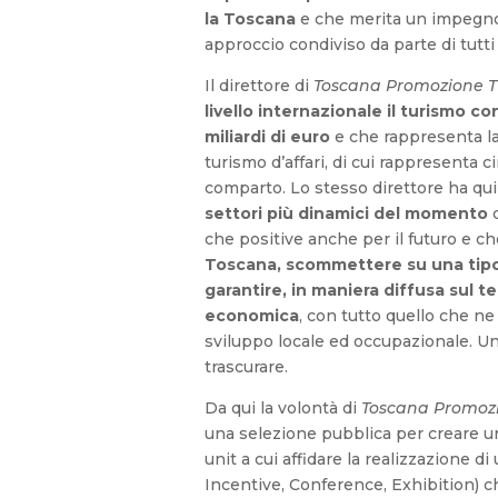
la Toscana
e che merita un impegno
approccio condiviso da parte di tutti g
Il direttore di
Toscana Promozione Tu
livello internazionale il turismo c
miliardi di euro
e che rappresenta la
turismo d’affari, di cui rappresenta c
comparto. Lo stesso direttore ha qu
settori più dinamici del momento
c
che positive anche per il futuro e c
Toscana, scommettere su una tipo
garantire, in maniera diffusa sul te
economica
, con tutto quello che n
sviluppo locale ed occupazionale. U
trascurare.
Da qui la volontà di
Toscana Promozi
una selezione pubblica per creare u
unit a cui affidare la realizzazione di
Incentive, Conference, Exhibition) ch