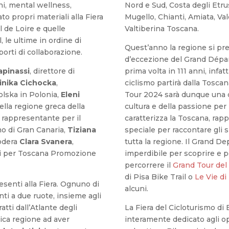
ni, mental wellness,
Nord e Sud, Costa degli Etrus
o propri materiali alla Fiera
Mugello, Chianti, Amiata, Val
 de Loire e quelle
Valtiberina Toscana.
 le ultime in ordine di
Quest’anno la regione si p
porti di collaborazione.
d’eccezione del Grand Dépa
apinassi
, direttore di
prima volta in 111 anni, infat
nika Cichocka
,
ciclismo partirà dalla Toscan
lska in Polonia,
Eleni
Tour 2024 sarà dunque una ce
della regione greca della
cultura e della passione per
, rappresentante per il
caratterizza la Toscana, ra
mo di Gran Canaria,
Tiziana
speciale per raccontare gli s
Modera
Clara Svanera
,
tutta la regione. Il Grand D
ali per Toscana Promozione
imperdibile per scoprire e 
percorrere il
Grand Tour del
di Pisa Bike Trail o
Le Vie di
resenti alla Fiera. Ognuno di
alcuni.
nti a due ruote, insieme agli
atti dall’Atlante degli
La Fiera del Cicloturismo di 
nica regione ad aver
interamente dedicato agli o