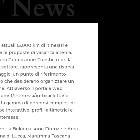
 News
attuali 15.000 km di itinerari e
 e le proposte di vacanza a tema.
cana Promozione Turistica con la
l settore, rappresenta una risorsa
iaggio, un punto di riferimento
ro che desiderano organizzare un
one. Attraverso il portale web
m/it/interessi/in-bicicletta/ è
sta gamma di percorsi completi di
 interattive, profili altimetrici e
interesse.
enti a Bologna sono Firenze e Area
Piana di Lucca, Maremma Toscana