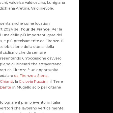
chi, Valdelsa Valdicecina, Lunigiana,
dichiana Aretina, Valdinievole,
resenta anche come location
rt 2024 del
Tour de France
. Per la
ti, una delle più importanti gare del
a, e più precisamente da Firenze. Il
lebrazione della storia, della
 il ciclismo che da sempre
ppresentando un’occasione davvero
plendidi itinerari che attraversano
epart da Firenze è un’opportunità
pedalare
d
a Firenze a Siena
,
 Chianti
, la
Ciclovia Puccini,
il Terre
 Dante
in Mugello solo per citarne
Bologna è il primo evento in Italia
peratori che lavorano verticalmente