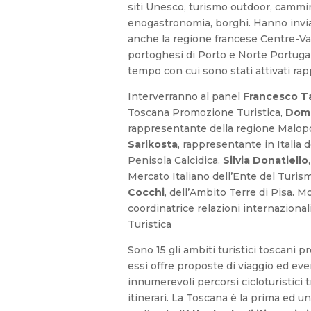
siti Unesco, turismo outdoor, cammi
enogastronomia, borghi. Hanno inviat
anche la regione francese Centre-Val
portoghesi di Porto e Norte Portugal,
tempo con cui sono stati attivati rap
Interverranno al panel
Francesco T
Toscana Promozione Turistica,
Domi
rappresentante della regione Malopo
Sarikosta
, rappresentante in Italia 
Penisola Calcidica,
Silvia Donatiello
Mercato Italiano dell’Ente del Turis
Cocchi
, dell’Ambito Terre di Pisa. 
coordinatrice relazioni internazion
Turistica
Sono 15 gli ambiti turistici toscani p
essi offre proposte di viaggio ed eve
innumerevoli percorsi cicloturistici tr
itinerari. La Toscana è la prima ed u