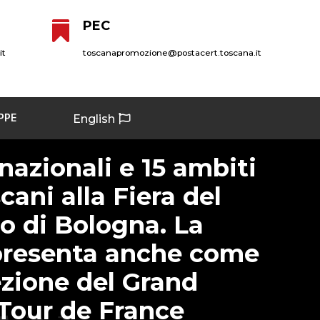
PEC

it
toscanapromozione@postacert.toscana.it
PPE
English
rnazionali e 15 ambiti
scani alla Fiera del
o di Bologna. La
 presenta anche come
zione del Grand
Tour de France