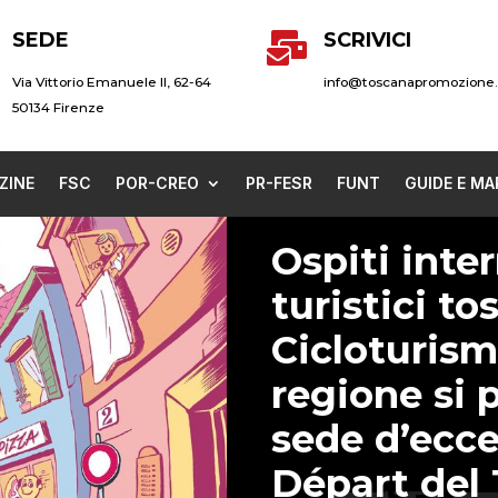
SEDE
SCRIVICI

Via Vittorio Emanuele II, 62-64
info@toscanapromozione.
50134 Firenze
ZINE
FSC
POR-CREO
PR-FESR
FUNT
GUIDE E MA
Ospiti inte
turistici to
Cicloturism
regione si
sede d’ecce
Départ del 