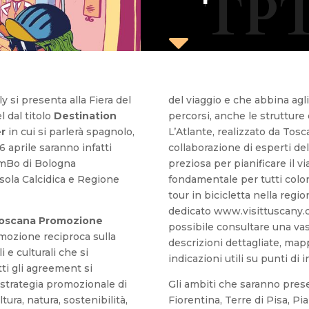
TPT

 si presenta alla Fiera del
del viaggio e che abbina agli 
 dal titolo
Destination
percorsi, anche le strutture
er
in cui si parlerà spagnolo,
L’Atlante, realizzato da Tos
6 aprile saranno infatti
collaborazione di esperti de
umBo di Bologna
preziosa per pianificare il v
sola Calcidica e Regione
fondamentale per tutti colo
tour in bicicletta nella regi
dedicato www.visittuscany.co
oscana Promozione
possibile consultare una va
omozione reciproca sulla
descrizioni dettagliate, mappe
 e culturali che si
indicazioni utili su punti di 
ti gli agreement si
 strategia promozionale di
Gli ambiti che saranno pres
tura, natura, sostenibilità,
Fiorentina, Terre di Pisa, 