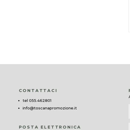
CONTATTACI
tel 055.462801
info@toscanapromozione.it
POSTA ELETTRONICA