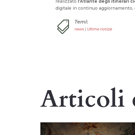
realizzato
l’Atlante degli itinerari ci
digitale in continuo aggiornamento, c
Temi:

news
|
Ultime notizie
Articoli 