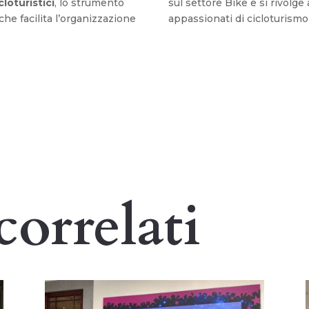
cloturistici
, lo strumento
sul settore Bike e si rivolg
he facilita l’organizzazione
appassionati di cicloturismo
correlati