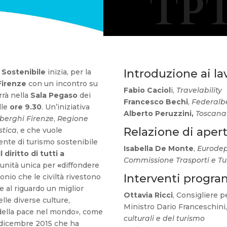
TPT
Introduzione ai la
 Sostenibile
inizia, per la
Firenze
con un incontro su
Fabio Caciol
i,
Travelability
rrà nella
Sala Pegaso
dei
Francesco Bechi
,
Federalb
lle
ore
9.30
. Un’iniziativa
Alberto Peruzzini,
Toscana
berghi Firenze
,
Regione
Relazione di aper
stica
, e che vuole
ente di turismo sostenibile
Isabella De Monte
,
Eurode
 diritto di tutti a
Commissione Trasporti e T
tunità unica per
«
diffondere
Interventi progr
nio che le civiltà rivestono
e al riguardo un miglior
Ottavia Ricci
, Consigliere p
lle diverse culture,
Ministro Dario Franceschini
 della pace nel mondo», come
culturali e del turismo
4 dicembre 2015 che ha