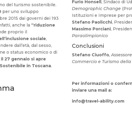
Furio Honsell
, Sindaco di U
no del turismo sostenibile.
Demographic Change
(Prot
0
per uno sviluppo
Istituzioni e Imprese per pr
bre 2015 dai governi dei 193
Stefano Paolicchi
, Presid
fatti, anche la
“riduzione
Massimo Porciani
, Preside
e proprio il
Paraolimpionico
l’inclusione sociale
,
indere dall’età, dal sesso,
Conclusioni
gione o status economico o di
Stefano Ciuoffo
, Assessore
 il 27 gennaio si apre
Commercio e Turismo della
 Sostenibile in Toscana
.
Per informazioni o conferm
mma
inviare una mail a:
info@travel-ability.com