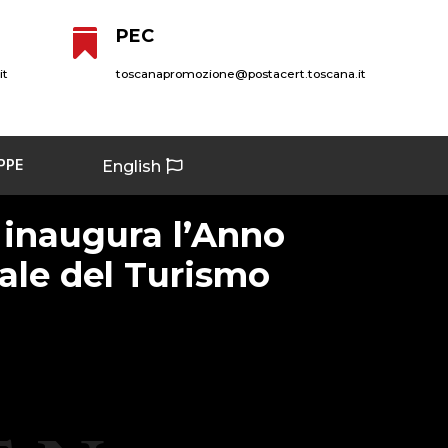
PEC

it
toscanapromozione@postacert.toscana.it
PPE
English
 inaugura l’Anno
ale del Turismo