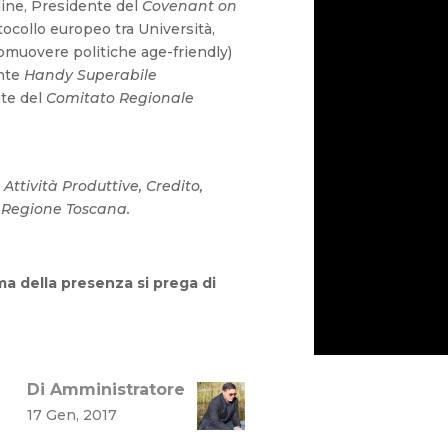
dine, Presidente del
Covenant on
ocollo europeo tra Università,
omuovere politiche age-friendly)
ente
Handy Superabile
nte del
Comitato Regionale
 Attività Produttive, Credito,
 Regione Toscana.
a della presenza si prega di
Di Amministratore
17 Gen, 2017