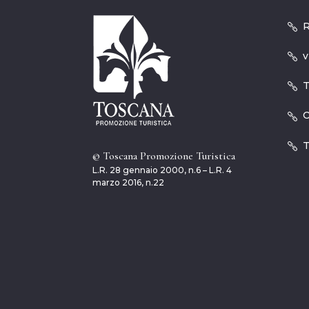
R
v
T
O
T
© Toscana Promozione Turistica
L.R. 28 gennaio 2000, n.6 – L.R. 4
marzo 2016, n.22