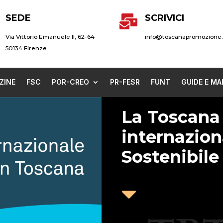
SEDE
SCRIVICI

Via Vittorio Emanuele II, 62-64
info@toscanapromozione.
50134 Firenze
ZINE
FSC
POR-CREO
PR-FESR
FUNT
GUIDE E MA
La Toscana
internazion
Sostenibile
