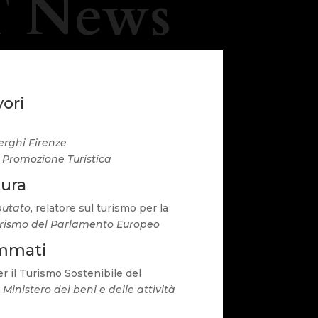
 News
vori
erghi Firenze
 Promozione Turistica
tura
putato
, relatore sul turismo per la
urismo del Parlamento Europeo
ammati
er il Turismo Sostenibile del
,
Ministero dei beni e delle attività