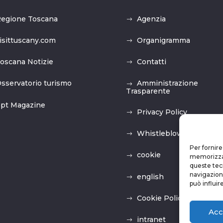
egione Toscana
Agenzia
isittuscany.com
Organigramma
oscana Notizie
Contatti
sservatorio turismo
Amministrazione
Trasparente
pt Magazine
Privacy Policy
Whistleblowing
Per fornire
cookie
memorizzare
queste tec
navigazione
english
può influir
Cookie Policy (UE)
Acc
intranet