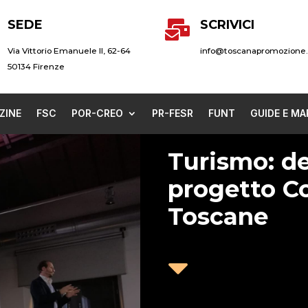
SEDE
SCRIVICI

Via Vittorio Emanuele II, 62-64
info@toscanapromozione.
50134 Firenze
ZINE
FSC
POR-CREO
PR-FESR
FUNT
GUIDE E MA
Turismo: de
progetto Co
Toscane
