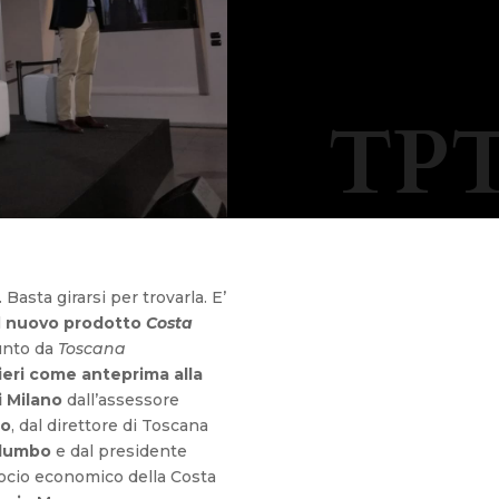
TPT
asta girarsi per trovarla. E’
l
nuovo prodotto
Costa
unto da
Toscana
eri come anteprima alla
i Milano
dall’assessore
fo
, dal direttore di Toscana
alumbo
e dal presidente
ocio economico della Costa