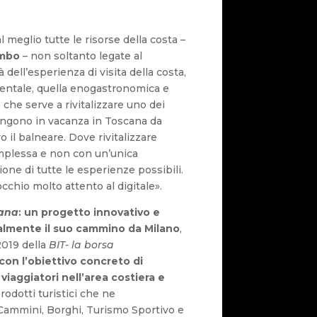
 meglio tutte le risorse della costa –
umbo
– non soltanto legate al
dell’esperienza di visita della costa,
entale, quella enogastronomica e
 che serve a rivitalizzare uno dei
vengono in vacanza in Toscana da
 il balneare. Dove rivitalizzare
complessa e non con un’unica
one di tutte le esperienze possibili.
cchio molto attento al digitale».
cana
: un progetto innovativo e
ialmente il suo cammino da Milano
,
2019 della
BIT- la borsa
con l’obiettivo concreto di
viaggiatori nell’area costiera e
rodotti turistici che ne
Cammini, Borghi, Turismo Sportivo e