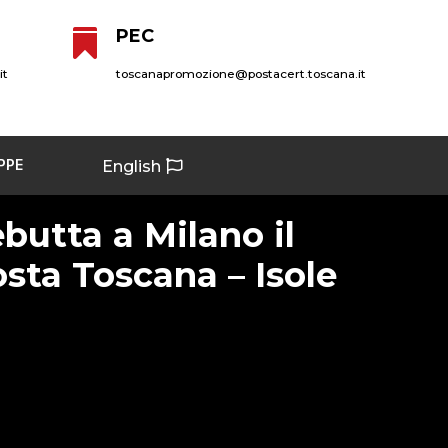
PEC

it
toscanapromozione@postacert.toscana.it
PPE
English
butta a Milano il
sta Toscana – Isole