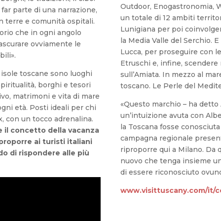
Outdoor, Enogastronomia, W
 far parte di una narrazione,
un totale di 12 ambiti territor
n terre e comunità ospitali.
Lunigiana per poi coinvolger
torio che in ogni angolo
la Media Valle del Serchio. E 
ascurare ovviamente le
Lucca, per proseguire con le 
bili».
Etruschi e, infine, scender
e isole toscane sono luoghi
sull’Amiata. In mezzo al mare:
iritualità, borghi e tesori
toscano. Le Perle del Medit
tivo, matrimoni e vita di mare
«Questo marchio – ha detto
gni età. Posti ideali per chi
un’intuizione avuta con Alb
x, con un tocco adrenalina.
la Toscana fosse conosciuta 
 il concetto della vacanza
campagna regionale present
proporre ai turisti italiani
riproporre qui a Milano. Da q
do di rispondere alle più
nuovo che tenga insieme un 
di essere riconosciuto ovu
www.visittuscany.com/it/