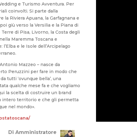
edding e Turismo Avventura. Per
iali coinvolti. Si parte dalla
e la Riviera Apuana, la Garfagnana e
poi giù verso la Versilia e la Piana di
Terre di Pisa, Livorno, la Costa degli
e nella Maremma Toscana e
 l’Elba e le Isole dell’Arcipelago
erraneo.
 Antonio Mazzeo – nasce da
erto Peruzzini per fare in modo che
da tutti ‘ovunque bella’, una
ata qualche mese fa e che vogliamo
ui la scelta di costruire un brand
intero territorio e che gli permetta
nque nel mondo».
costatoscana/
Di Amministratore