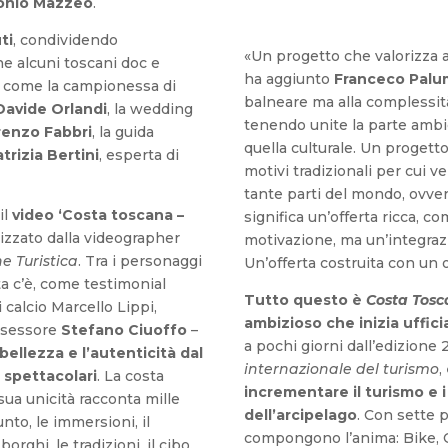
onio Mazzeo
.
ti
, condividendo
«Un progetto che valorizza al
he alcuni toscani doc e
ha aggiunto
Franceco Pal
e, come la campionessa di
balneare ma alla complessità 
Davide Orlandi
, la wedding
tenendo unite la parte ambi
renzo Fabbri
, la guida
quella culturale. Un progetto
trizia Bertini
, esperta di
motivi tradizionali per cui 
tante parti del mondo, ovvero
il
video ‘Costa toscana –
significa un’offerta ricca, 
alizzato dalla videographer
motivazione, ma un’integrazi
e Turistica
. Tra i personaggi
Un’offerta costruita con un o
a c’è, come testimonial
Tutto questo è
Costa Tos
i calcio Marcello Lippi,
ambizioso che inizia uffic
assessore
Stefano Ciuoffo
–
a pochi giorni dall’edizione 
bellezza e l’autenticità dal
internazionale del turismo
,
i spettacolari
. La costa
incrementare il turismo e i 
sua unicità racconta mille
dell’arcipelago
. Con sette p
nto, le immersioni, il
compongono l’anima: Bike, 
borghi, le tradizioni, il cibo.