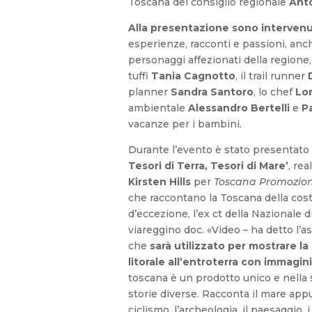
Toscana del consiglio regionale
Ant
Alla presentazione sono intervenu
esperienze, racconti e passioni, anc
personaggi affezionati della region
tuffi
Tania Cagnotto
, il trail runner
planner
Sandra Santoro
, lo chef
Lo
ambientale
Alessandro Bertelli
e
Pa
vacanze per i bambini.
Durante l’evento è stato presentato 
Tesori di Terra, Tesori di Mare’
, re
Kirsten Hills
per
Toscana Promozion
che raccontano la Toscana della cost
d’eccezione, l’ex ct della Nazionale d
viareggino doc. «Video – ha detto l’
che
sarà utilizzato per mostrare la 
litorale all’entroterra con immagin
toscana è un prodotto unico e nella 
storie diverse. Racconta il mare appu
ciclismo, l’archeologia, il paesaggio, i 