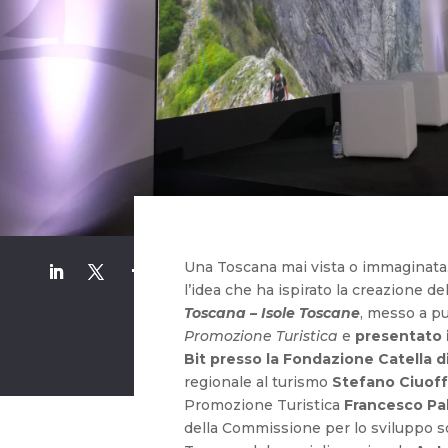
Una Toscana mai vista o immaginata. B
l’idea che ha ispirato la creazione de
Toscana – Isole Toscane
, messo a p
Promozione Turistica
e
presentato i
Bit presso la Fondazione Catella d
regionale al turismo
Stefano Ciuof
Promozione Turistica
Francesco P
della Commissione per lo sviluppo s