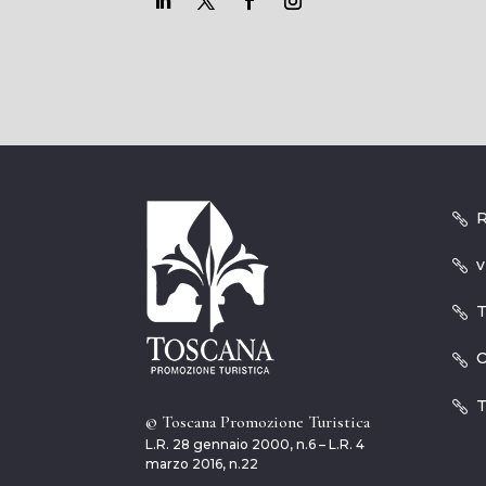
R
v
T
O
T
© Toscana Promozione Turistica
L.R. 28 gennaio 2000, n.6 – L.R. 4
marzo 2016, n.22