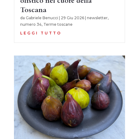
olistico nel cuore della
Toscana
da
Gabriele Benucci
|
29 Giu 2026
|
newsletter
,
numero 34
,
Terme toscane
LEGGI TUTTO