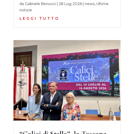
da
Gabriele Benucci
|
28 Lug 2026
|
news
,
Ultime
notizie
LEGGI TUTTO
“Calici di Stelle”, la Toscana