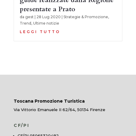
guide realizzate dalla Regione
presentate a Prato
da
gest
|
28 Lug 2020
|
Strategie & Promozione
,
Trend
,
Ultime notizie
LEGGI TUTTO
Toscana Promozione Turistica
Via Vittorio Emanuele II 62/64, 50134 Firenze
CF/PI
CF/PI 05065320482