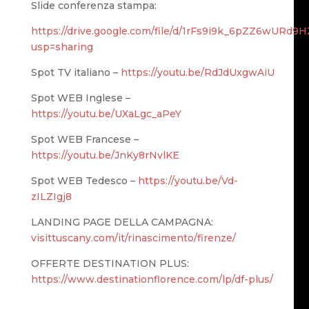
Slide conferenza stampa:
https://drive.google.com/file/d/1rFs9i9k_6pZZ6wUR
usp=sharing
Spot TV italiano –
https://youtu.be/RdJdUxgwAiU
Spot WEB Inglese –
https://youtu.be/UXaLgc_aPeY
Spot WEB Francese –
https://youtu.be/JnKy8rNvlKE
Spot WEB Tedesco –
https://youtu.be/Vd-
zILZIgj8
LANDING PAGE DELLA CAMPAGNA:
visittuscany.com/it/rinascimento/firenze/
OFFERTE DESTINATION PLUS:
https://www.destinationflorence.com/lp/df-plus/