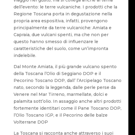
viaggio nel gusto, ma si collega anche al tema
dell’evento: le terre vulcaniche. I prodotti che la
Regione Toscana porta in degustazione nella
propria area espositiva, infatti, provengono
principalmente da terre vulcaniche: Amiata e
Capraia, due vulcani spenti, ma che non per
questo hanno smesso di influenzare le
caratteristiche del suolo, come un’impronta
indelebile.
Dal Monte Amiata, il più grande vulcano spento
della Toscana l’Olio di Seggiano DOP e il
Pecorino Toscano DOP, dall’ l’Arcipelago Toscano
nato, secondo la leggenda, dalle perle perse da
Venere nel Mar Tirreno, marmellate, dolci e
palamita sott’olio. In assaggio anche altri prodotti
fortemente identitari come il Pane Toscano DOP,
l’Olio Toscano IGP, e il Pecorino delle balze
Volterrane DOP
La Toscana si racconta anche attraverso i suoi