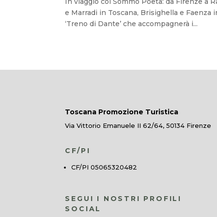
In viaggio col Sommo Poeta: da Firenze a Ra
e Marradi in Toscana, Brisighella e Faenza i
‘Treno di Dante’ che accompagnerà i...
Toscana Promozione Turistica
Via Vittorio Emanuele II 62/64, 50134 Firenze
CF/PI
CF/PI 05065320482
SEGUI I NOSTRI PROFILI
SOCIAL