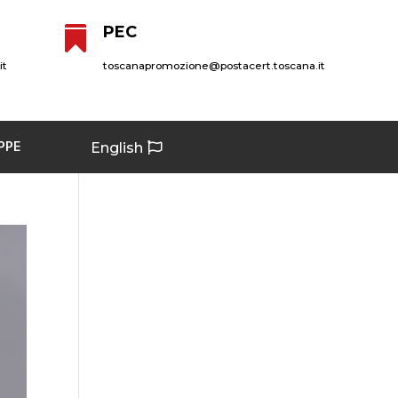
PEC

it
toscanapromozione@postacert.toscana.it
PPE
English