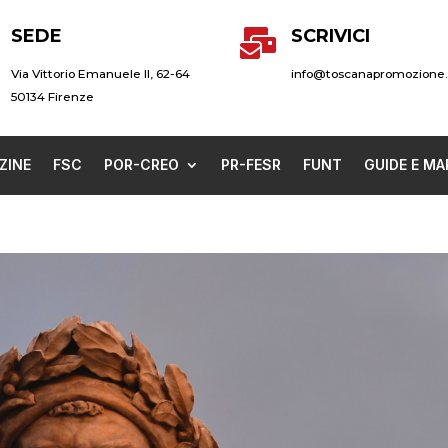
SEDE
SCRIVICI

Via Vittorio Emanuele II, 62-64
info@toscanapromozione.
50134 Firenze
ZINE
FSC
POR-CREO
PR-FESR
FUNT
GUIDE E MA