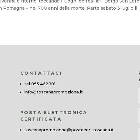
venna e ritorno, toccando i luoghi dell’esilio – Borgo San Lor
n Romagna – nei 700 anni dalla morte. Parte sabato 3 luglio il
CONTATTACI
tel 055.462801
info@toscanapromozione.it
POSTA ELETTRONICA
CERTIFICATA
toscanapromozione@postacert.toscana.it