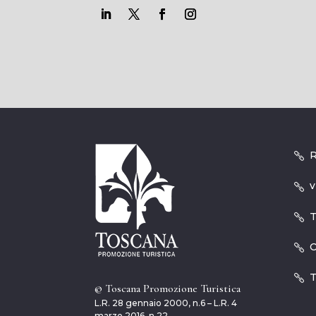
R
v
T
O
T
© Toscana Promozione Turistica
L.R. 28 gennaio 2000, n.6 – L.R. 4
marzo 2016, n.22