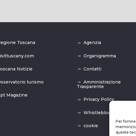
egione Toscana
Agenzia
isittuscany.com
Organigramma
oscana Notizie
Contatti
sservatorio turismo
Amministrazione
Trasparente
pt Magazine
Privacy Policy
Whistleblowing
Per fornire
cookie
memorizzare
queste tec