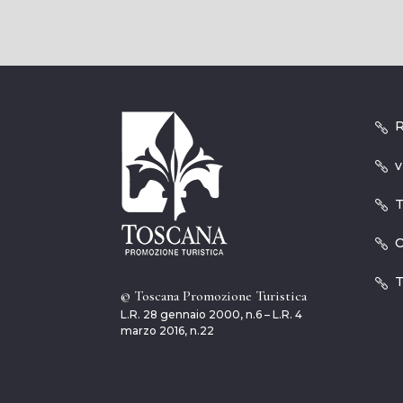
R
v
T
O
T
© Toscana Promozione Turistica
L.R. 28 gennaio 2000, n.6 – L.R. 4
marzo 2016, n.22