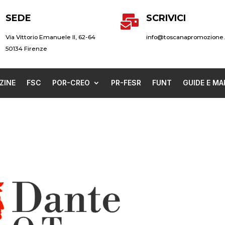
SEDE
SCRIVICI

Via Vittorio Emanuele II, 62-64
info@toscanapromozione.
50134 Firenze
ZINE
FSC
POR-CREO
PR-FESR
FUNT
GUIDE E MA