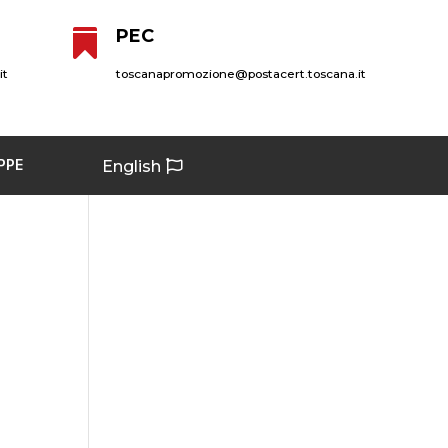
PEC

it
toscanapromozione@postacert.toscana.it
PPE
English