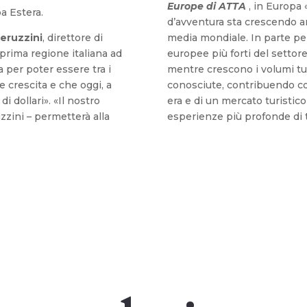
Europe di ATTA
, in Europa 
a Estera.
d’avventura sta crescendo a
eruzzini
, direttore di
media mondiale. In parte pe
 prima regione italiana ad
europee più forti del settor
a per poter essere tra i
mentre crescono i volumi tu
e crescita e che oggi, a
conosciute, contribuendo co
di dollari». «Il nostro
era e di un mercato turistico 
zini – permetterà alla
esperienze più profonde di 