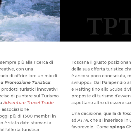
TPT
sempre più alla ricerca di
Toscana il giusto posiziona
reative, con una
della sua offerta turistica 
ado di offrire loro un mix di
è ancora poco conosciuta, m
a Promozione Turistica
,
sviluppo». Dal Parapendio a
prodotti turistici innovativi
e Rafting fino allo Scuba divi
deciso di puntare sul Turismo
proposte di turismo d’avven
la
Adventure Travel Trade
aspettano altro di essere sco
e associazione
Una decisione, quella di
Tos
 oggi più di 1300 membri in
ad
ATTA
, che si inserisce 
o è stato dato stamani a
favorevole. Come
spiega Ch
l’offerta turistica