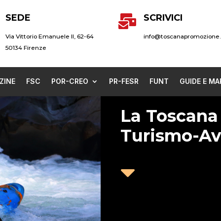
SEDE
SCRIVICI

Via Vittorio Emanuele II, 62-64
info@toscanapromozione.
50134 Firenze
ZINE
FSC
POR-CREO
PR-FESR
FUNT
GUIDE E MA
La Toscana
Turismo-Av
