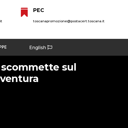
PEC

it
toscanapromozione@postacert.toscana.it
PPE
English
 scommette sul
ventura