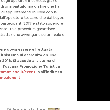
degli operatori incontrati, grazie
 di una piattaforma on line che ha il
 di appuntamenti in linea con le
all’operatore toscano che dal buyer.
ei partecipanti 2017 è stato superiore
vento. Tale procedura garantisce
contrattazione avvengano su un reale e
ione dovrà essere effettuata
il sistema di accredito on-line
io 2018
. Si accede al sistema di
 di Toscana Promozione Turistica
omozione.it/eventi
o all’indirizzo
omozione.it
Di Amministratore