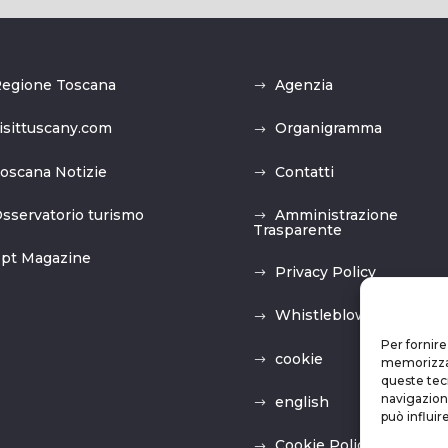
egione Toscana
Agenzia
isittuscany.com
Organigramma
oscana Notizie
Contatti
sservatorio turismo
Amministrazione
Trasparente
pt Magazine
Privacy Policy
Whistleblowing
Per fornire
cookie
memorizzare
queste tec
navigazione
english
può influir
Cookie Policy (UE)