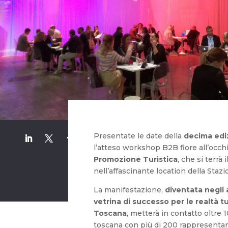
Presentate le date della
decima edi
l’atteso workshop B2B fiore all’occhi
Promozione Turistica
, che si terrà
nell’affascinante location della Staz
La manifestazione,
diventata negli
vetrina di successo per le realtà t
Toscana
, metterà in contatto oltre 1
toscana con più di 200 rappresentant