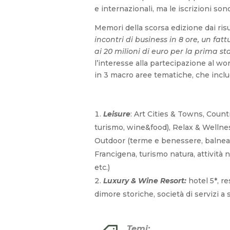
e internazionali, ma le iscrizioni so
Memori della scorsa edizione dai ris
incontri di business in 8 ore, un fat
ai 20 milioni di euro per la prima st
l’interesse alla partecipazione al wo
in 3 macro aree tematiche, che include
Leisure
: Art Cities & Towns, Count
turismo, wine&food), Relax & Wellnes
Outdoor (terme e benessere, balneare
Francigena, turismo natura, attività n
etc.)
Luxury & Wine Resort:
hotel 5*, r
dimore storiche, società di servizi 
Temi: