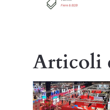

Fiere & B2B
Articoli 