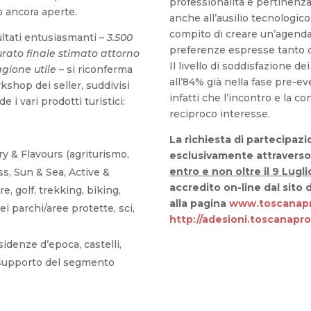
professionalità e pertinenza 
no ancora aperte.
anche all’ausilio tecnologico
compito di creare un’agenda
ultati entusiasmanti –
3
.500
preferenze espresse tanto d
turato finale stimato attorno
Il livello di soddisfazione d
agione utile
– si riconferma
all’84% già nella fase pre-e
rkshop dei seller, suddivisi
infatti che l’incontro e la 
 i vari prodotti turistici:
reciproco interesse.
La richiesta di partecipaz
ry & Flavours (agriturismo,
esclusivamente attraverso 
entro e non oltre il 9 Lugl
s, Sun & Sea, Active &
accredito on-line dal sito
, golf, trekking, biking,
alla pagina
www.toscanapr
ei parchi/aree protette, sci,
http://adesioni.toscanapr
esidenze d’epoca, castelli,
a supporto del segmento