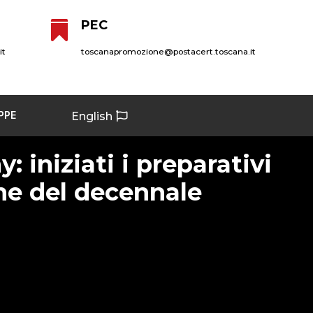
PEC

it
toscanapromozione@postacert.toscana.it
PPE
English
 iniziati i preparativi
one del decennale