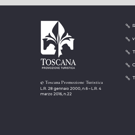
R
v
T
O
T
© Toscana Promozione Turistica
L.R. 28 gennaio 2000, n.6 – L.R. 4
marzo 2016, n.22