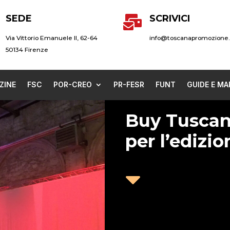
SEDE
SCRIVICI

Via Vittorio Emanuele II, 62-64
info@toscanapromozione.
50134 Firenze
ZINE
FSC
POR-CREO
PR-FESR
FUNT
GUIDE E MA
Buy Tuscany:
per l’edizi
