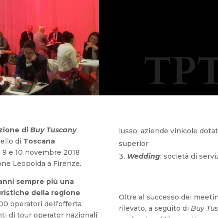
TPT
zione di
Buy Tuscany
,
lusso, aziende vinicole dotate
ello di
Toscana
superior
 il 9 e 10 novembre 2018
Wedding
: società di ser
ione Leopolda a Firenze.
 anni sempre più una
uristiche della regione
Oltre al successo dei meeting
00 operatori dell’offerta
rilevato, a seguito di
Buy Tus
i di tour operator nazionali