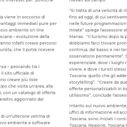
“Si tratta di una velocità di 
ia viene in soccorso di
fino ad oggi, di cui sentivam
n vantaggi immediati pure per
nelle future programmazioni
nuovo ambiente on line
mirate” spiega l’assessore a
scana – evoluzione della
Marras. “Il turismo dopo la 
ranno infatti creare percorsi
dobbiamo farci trovare pront
rista, che li potrà ricevere
continua, dal basso e nei te
osservatorio permanente”. 
esperenziale, dove i luoghi 
enza – pescando tra i
vivere, e dove i turisti stess
, il sito ufficiale di
Toscana: quello che gli adde
no creare più liste
storytelling”. “Creare da que
po che visita un’area, alla
offerte personalizzabili in b
i, con un catalogo di offerte
utilissimo”, conclude l’asses
raltro aggiornato dal
Intanto sul nuovo ambiente, 
uffici di informazione ed acco
 di un’ulteriore vetrina di
Toscana, sono iniziati i cors
uovo ambiente e software
Toscana, Regione, Toscana 