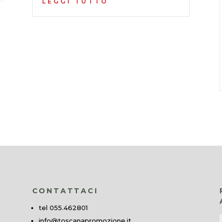
LEGGI TUTTO
CONTATTACI
tel 055.462801
info@toscanapromozione.it