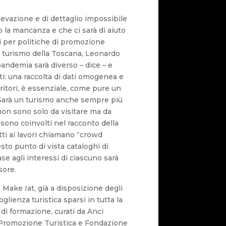
rilevazione e di dettaglio impossibile
o la mancanza e che ci sarà di aiuto
 per politiche di promozione
l turismo della Toscana, Leonardo
pandemia sarà diverso – dice – e
i: una raccolta di dati omogenea e
rritori, è essenziale, come pure un
Sarà un turismo anche sempre più
non sono solo da visitare ma da
i sono coinvolti nel racconto della
tti ai lavori chiamano “crowd
sto punto di vista cataloghi di
ase agli interessi di ciascuno sarà
sore.
Make Iat, già a disposizione degli
glienza turistica sparsi in tutta la
i di formazione, curati da Anci
Promozione Turistica e Fondazione