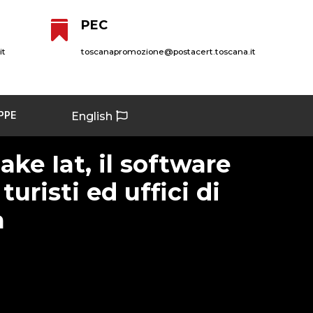
PEC

it
toscanapromozione@postacert.toscana.it
PPE
English
ake Iat, il software
turisti ed uffici di
a