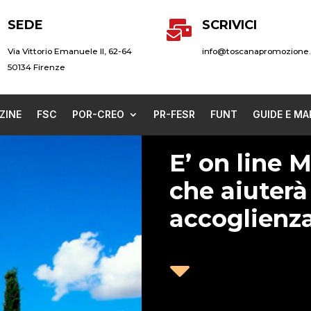
SEDE
SCRIVICI

Via Vittorio Emanuele II, 62-64
info@toscanapromozione.
50134 Firenze
ZINE
FSC
POR-CREO
PR-FESR
FUNT
GUIDE E MA
E’ on line M
che aiuterà 
accoglienz
