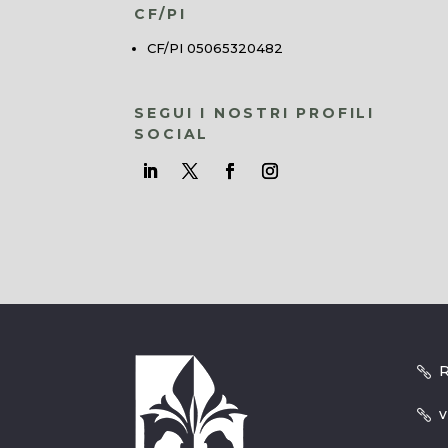
CF/PI
CF/PI 05065320482
SEGUI I NOSTRI PROFILI
SOCIAL
R
v