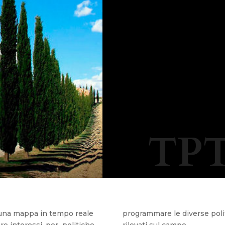
TPT
e una mappa in tempo reale
programmare le diverse polit
oro interessi, per politiche
rilevati sul campo.