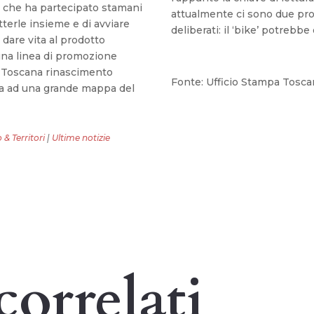
, che ha partecipato stamani
attualmente ci sono due prod
tterle insieme e di avviare
deliberati: il ‘bike’ potrebbe 
 dare vita al prodotto
una linea di promozione
 “Toscana rinascimento
Fonte: Ufficio Stampa Tosca
ita ad una grande mappa del
 & Territori
|
Ultime notizie
correlati