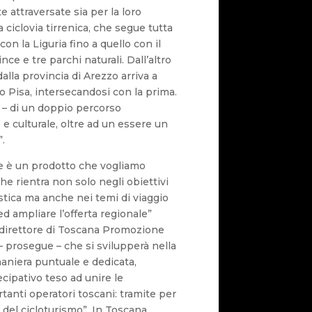
rte attraversate sia per la loro
a ciclovia tirrenica, che segue tutta
on la Liguria fino a quello con il
ce e tre parchi naturali. Dall’altro
 dalla provincia di Arezzo arriva a
 Pisa, intersecandosi con la prima.
i – di un doppio percorso
o e culturale, oltre ad un essere un
”.
te è un prodotto che vogliamo
e rientra non solo negli obiettivi
stica ma anche nei temi di viaggio
 ed ampliare l’offerta regionale”
direttore di Toscana Promozione
– prosegue – che si svilupperà nella
maniera puntuale e dedicata,
cipativo teso ad unire le
rtanti operatori toscani: tramite per
a del cicloturismo”. In Toscana