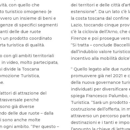
vità, con quello che
dei territori e delle città d’a
to turistico omogeneo (e
estensione”. Da un lato c’è l
 ovvero un insieme di beni e
la costa toscana dal confine c
sigenze di specifici segmenti
Lazio, toccando cinque provin
anti delle due ruote
c’è la ciclovia dell’Arno, che
on un prodotto coordinato
Firenze e poi prosegue verso
a turistica di qualità.
“Si tratta – conclude Baccell
dall’indubbio valore turistic
con gli ambiti territoriali
incentivo alla mobilità dolce
e in video, molto partecipata,
 si divide la Toscana
“ Quello legato alle due ruo
omozione Turistica,
promuovere già nel 2021 e ch
e.
della nuova governance turi
individuati per diversificare
fattori di attrazione del
spiega Francesco Palumbo, 
ù trasversale perché
Turistica. “Sarà un prodotto 
i sono già diverse
costruzione dell’offerta, in 
do delle due ruote – dalla
attraverso un percorso parte
e ci sono anche molte
destinazioni e i tanti e impo
in ogni ambito. “Per questo –
l’appunto la chiave di lettur