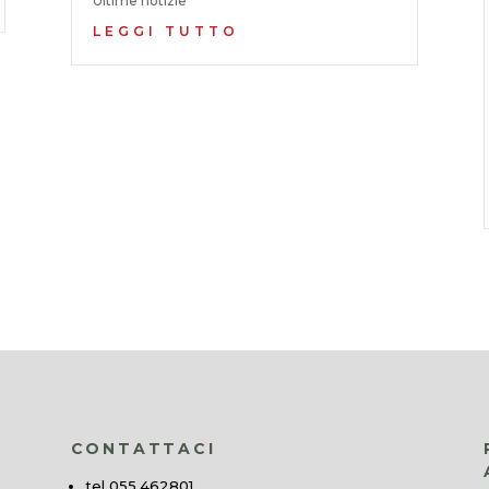
Ultime notizie
LEGGI TUTTO
CONTATTACI
tel 055.462801