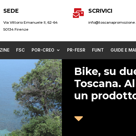
SEDE
SCRIVICI

Via Vittorio Emanuele II, 62-64
info@toscanapromozione.
50134 Firenze
ZINE
FSC
POR-CREO
PR-FESR
FUNT
GUIDE E MA
Bike, su du
Toscana. Al
un prodott
