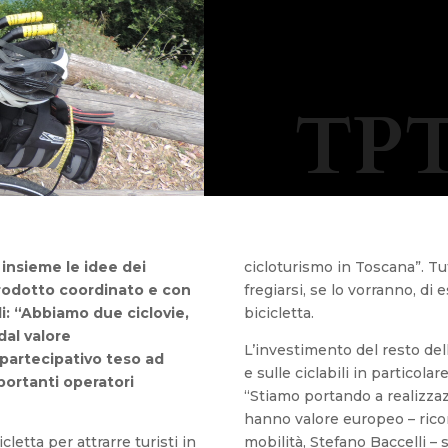
TPT
 insieme le idee dei
cicloturismo in Toscana”. Tut
prodotto coordinato e con
fregiarsi, se lo vorranno, di e
i: “Abbiamo due ciclovie,
bicicletta.
dal valore
L’investimento del resto del
partecipativo teso ad
e sulle ciclabili in particola
mportanti operatori
“Stiamo portando a realizzaz
hanno valore europeo – ricord
etta per attrarre turisti in
mobilità, Stefano Baccelli – s