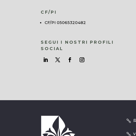
CF/PI
CF/PI 05065320482
SEGUI I NOSTRI PROFILI
SOCIAL
R
v