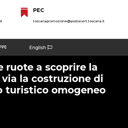
PEC

it
toscanapromozione@postacert.toscana.it
PPE
English
e ruote a scoprire la
 via la costruzione di
o turistico omogeneo