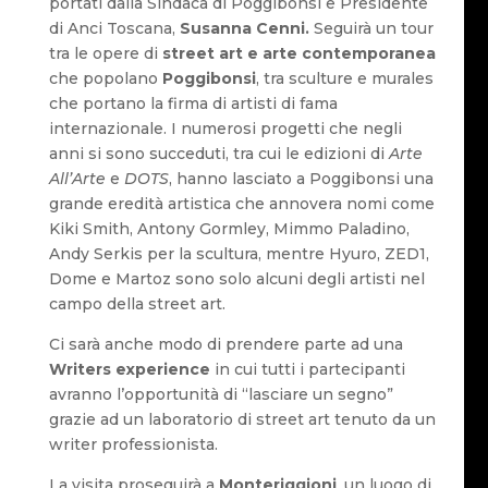
portati dalla Sindaca di Poggibonsi e Presidente
di Anci Toscana,
Susanna
Cenni.
Seguirà un tour
tra le opere di
street art e arte contemporanea
che popolano
Poggibonsi
, tra sculture e murales
che portano la firma di artisti di fama
internazionale. I numerosi progetti che negli
anni si sono succeduti, tra cui le edizioni di
Arte
All’Arte
e
DOTS
, hanno lasciato a Poggibonsi una
grande eredità artistica che annovera nomi come
Kiki Smith, Antony Gormley, Mimmo Paladino,
Andy Serkis per la scultura, mentre Hyuro, ZED1,
Dome e Martoz sono solo alcuni degli artisti nel
campo della street art.
Ci sarà anche modo di prendere parte ad una
Writers experience
in cui tutti i partecipanti
avranno l’opportunità di “lasciare un segno”
grazie ad un laboratorio di street art tenuto da un
writer professionista.
La visita proseguirà a
Monteriggioni
, un luogo di