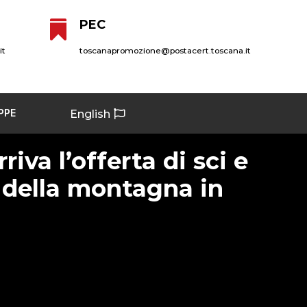
PEC

it
toscanapromozione@postacert.toscana.it
PPE
English
riva l’offerta di sci e
della montagna in