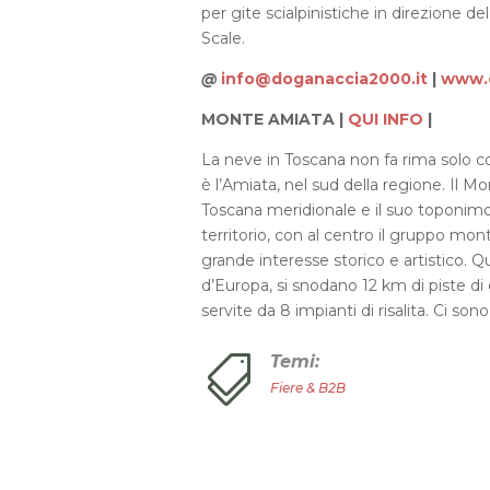
per gite scialpinistiche in direzione de
Scale.
@
info@doganaccia2000.it
|
www.d
MONTE AMIATA |
QUI INFO
|
La neve in Toscana non fa rima solo c
è l’Amiata, nel sud della regione. Il M
Toscana meridionale e il suo toponim
territorio, con al centro il gruppo mon
grande interesse storico e artistico. Q
d’Europa, si snodano 12 km di piste di o
servite da 8 impianti di risalita. Ci so
Temi:

Fiere & B2B