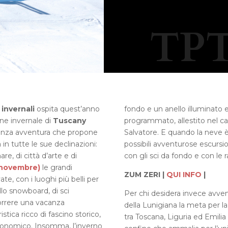
TPT
 invernali
ospita quest’anno
fondo e un anello illuminato
one invernale di
Tuscany
programmato, allestito nel c
acanza avventura che propone
Salvatore. E quando la neve
 in tutte le sue declinazioni:
possibili avventurose escursi
e, di città d’arte e di
con gli sci da fondo e con le
 novembre)
le grandi
ZUM ZERI |
QUI INFO
|
e, con i luoghi più belli per
ello snowboard, di sci
Per chi desidera invece avve
orrere una vacanza
della Lunigiana la meta per l
stica ricco di fascino storico,
tra Toscana, Liguria ed Emili
onomico. Insomma, l’inverno