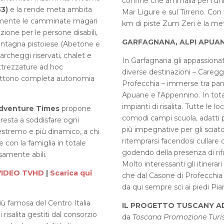
confine che ammalia per l’unic
3)
e la rende meta ambita
Mar Ligure e sul Tirreno. Con tr
emente le camminate magari
km di piste Zum Zeri è la met
zione per le persone disabili,
GARFAGNANA, ALPI APUAN
montagna pistoiese (Abetone e
rcheggi riservati, chalet e
In Garfagnana gli appassionat
 attrezzature ad hoc
diverse destinazioni – Caregg
mettono completa autonomia
Profecchia – immerse tra pan
Apuane e l’Appennino. In total
impianti di risalita. Tutte le 
dventure Times
propone
comodi campi scuola, adatti pe
presta a soddisfare ogni
più impegnative per gli sciato
 estremo e più dinamico, a chi
ritemprarsi facendosi cullare 
 con la famiglia in totale
godendo della presenza di rif
rsamente abili.
Molto interessanti gli itinerari
 VIDEO TVHD
|
Scarica qui
che dal Casone di Profecchia 
da qui sempre sci ai piedi Pian
iù famosa del Centro Italia
IL PROGETTO TUSCANY A
risalita gestiti dal consorzio
da
Toscana Promozione Turis