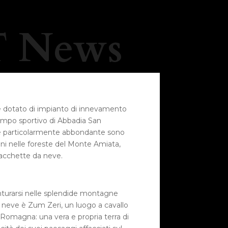
 News
 e dotato di impianto di innevamento
ampo sportivo di Abbadia San
 è particolarmente abbondante sono
oni nelle foreste del Monte Amiata,
 racchette da neve.
nturarsi nelle splendide montagne
a neve è Zum Zeri, un luogo a cavallo
a Romagna: una vera e propria terra di