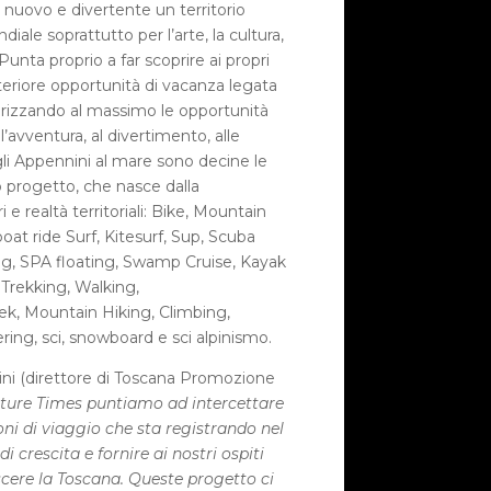
o nuovo e divertente un territorio
diale soprattutto per l’arte, la cultura,
. Punta proprio a far scoprire ai propri
ulteriore opportunità di vacanza legata
lorizzando al massimo le opportunità
ll’avventura, al divertimento, alle
gli Appennini al mare sono decine le
o progetto, che nasce dalla
 e realtà territoriali: Bike, Mountain
boat ride Surf, Kitesurf, Sup, Scuba
ing, SPA floating, Swamp Cruise, Kayak
Trekking, Walking,
ek, Mountain Hiking, Climbing,
ering, sci, snowboard e sci alpinismo.
ni (direttore di Toscana Promozione
ture Times puntiamo ad intercettare
ni di viaggio che sta registrando nel
crescita e fornire ai nostri ospiti
cere la Toscana. Queste progetto ci