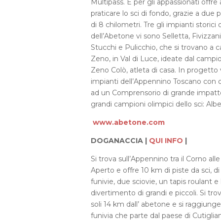
Multipass. E per gli appassionati offre 
praticare lo sci di fondo, grazie a due 
di 8 chilometri. Tre gli impianti storic
dell’Abetone vi sono Selletta, Fivizzan
Stucchi e Pulicchio, che si trovano a ca
Zeno, in Val di Luce, ideate dal campio
Zeno Colò, atleta di casa. In progetto 
impianti dell’Appennino Toscano con que
ad un Comprensorio di grande impatto 
grandi campioni olimpici dello sci: A
www.abetone.com
DOGANACCIA |
QUI INFO
|
Si trova sull’Appennino tra il Corno all
Aperto e offre 10 km di piste da sci, di 
funivie, due sciovie, un tapis roulant e 
divertimento di grandi e piccoli. Si tr
soli 14 km dall’ abetone e si raggiun
funivia che parte dal paese di Cutigli