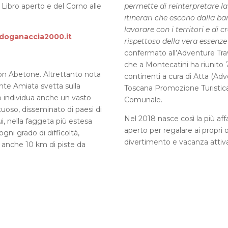
l Libro aperto e del Corno alle
permette di reinterpretare l
itinerari che escono dalla ban
lavorare con i territori e di
oganaccia2000.it
rispettoso della vera essenze
confermato all’Adventure Tr
che a Montecatini ha riunito 
on Abetone. Altrettanto nota
continenti a cura di Atta (Adv
onte Amiata svetta sulla
Toscana Promozione Turistica
o individua anche un vasto
Comunale.
tuoso, disseminato di paesi di
Nel 2018 nasce così la più aff
ui, nella faggeta più estesa
aperto per regalare ai propri
gni grado di difficoltà,
divertimento e vacanza attiva
no anche 10 km di piste da