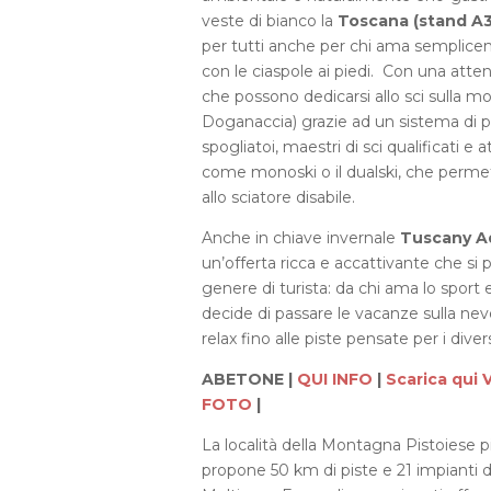
veste di bianco la
Toscana (stand A3
per tutti anche per chi ama semplic
con le ciaspole ai piedi. Con una atten
che possono dedicarsi allo sci sulla 
Doganaccia) grazie ad un sistema di pa
spogliatoi, maestri di sci qualificati e
come monoski o il dualski, che per
allo sciatore disabile.
Anche in chiave invernale
Tuscany A
un’offerta ricca e accattivante che si 
genere di turista: da chi ama lo sport
decide di passare le vacanze sulla neve
relax fino alle piste pensate per i dive
ABETONE |
QUI INFO
|
Scarica qui
FOTO
|
La località della Montagna Pistoiese p
propone 50 km di piste e 21 impianti di 