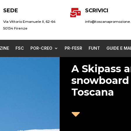
SEDE
SCRIVICI

Via Vittorio Emanuele II, 62-64
info@toscanapromozione.
50134 Firenze
ZINE
FSC
POR-CREO
PR-FESR
FUNT
GUIDE E MA
A Skipass ar
snowboard 
Toscana
