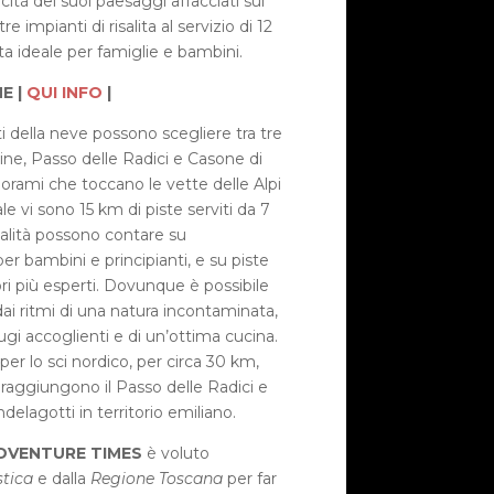
ità dei suoi paesaggi affacciati sul
e impianti di risalita al servizio di 12
a ideale per famiglie e bambini.
E |
QUI INFO
|
i della neve possono scegliere tra tre
ine, Passo delle Radici e Casone di
orami che toccano le vette delle Alpi
e vi sono 15 km di piste serviti da 7
località possono contare su
r bambini e principianti, e su piste
ri più esperti. Dovunque è possibile
dai ritmi di una natura incontaminata,
ugi accoglienti e di un’ottima cucina.
 per lo sci nordico, per circa 30 km,
raggiungono il Passo delle Radici e
delagotti in territorio emiliano.
DVENTURE TIMES
è
voluto
tica
e dalla
Regione Toscana
per far