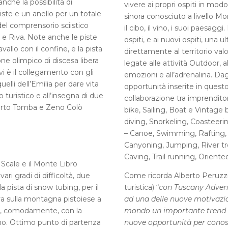
anche la possibilità di
vivere ai propri ospiti in mod
piste e un anello per un totale
sinora conosciuto a livello Mon
i del comprensorio sciistico
il cibo, il vino, i suoi paesaggi
i e Riva. Note anche le piste
ospiti, e ai nuovi ospiti, una 
vallo con il confine, e la pista
direttamente al territorio va
ne olimpico di discesa libera
legate alle attività Outdoor, a
vi è il collegamento con gli
emozioni e all’adrenalina. Da
lli dell’Emilia per dare vita
opportunità inserite in quest
turistico e all’insegna di due
collaborazione tra imprenditori
lberto Tomba e Zeno Colò
bike, Sailing, Boat e Vintage 
diving, Snorkeling, Coasteer
– Canoe, Swimming, Rafting, 
Canyoning, Jumping, River tr
Caving, Trail running, Oriente
e Scale e il Monte Libro
vari gradi di difficoltà, due
Come ricorda Alberto Peruzzi
la pista di snow tubing, per il
turistica) “
con Tuscany Adven
ova sulla montagna pistoiese a
ad una delle nuove motivazio
ge, comodamente, con la
mondo un importante trend di 
ano. Ottimo punto di partenza
nuove opportunità per conos