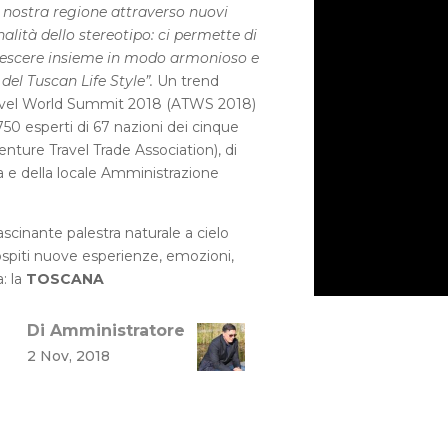
a nostra regione attraverso nuovi
alità dello stereotipo: ci permette di
 crescere insieme in modo armonioso e
 del Tuscan Life Style”.
Un trend
avel World Summit 2018 (ATWS 2018)
750 esperti di 67 nazioni dei cinque
enture Travel Trade Association), di
 e della locale Amministrazione
ascinante palestra naturale a cielo
 ospiti nuove esperienze, emozioni,
: la
TOSCANA
Di Amministratore
2 Nov, 2018