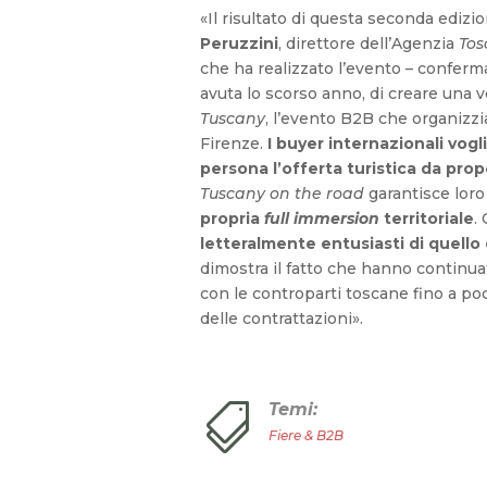
«Il risultato di questa seconda edizi
Peruzzini
, direttore dell’Agenzia
Tos
che ha realizzato l’evento – conferma
avuta lo scorso anno, di creare una 
Tuscany
, l’evento B2B che organizz
Firenze.
I buyer internazionali vogl
persona l’offerta turistica da propo
Tuscany on the road
garantisce loro 
propria
full immersion
territoriale
.
letteralmente entusiasti di quello
dimostra il fatto che hanno continuato
con le controparti toscane fino a poc
delle contrattazioni».
Temi:

Fiere & B2B