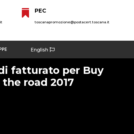
PEC

it
toscanapromozione@postacert.toscana.it
PPE
English
 di fatturato per Buy
 the road 2017