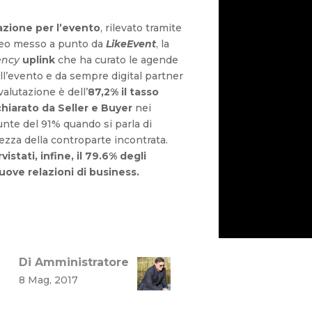
fazione per l’evento
, rilevato tramite
eo messo a punto da
LikeEvent
, la
ency
uplink
che ha curato le agende
ell’evento e da sempre digital partner
valutazione è dell’
87,2% il tasso
hiarato da Seller e Buyer
nei
unte del 91% quando si parla di
ezza della controparte incontrata.
istati, infine, il 79.6% degli
nuove relazioni di business.
Di Amministratore
8 Mag, 2017