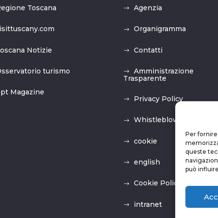
egione Toscana
Agenzia
isittuscany.com
Organigramma
oscana Notizie
Contatti
sservatorio turismo
Amministrazione
Trasparente
pt Magazine
Privacy Policy
Whistleblowing
Per fornire
cookie
memorizzare
queste tec
navigazione
english
può influir
Cookie Policy (UE)
Acc
intranet