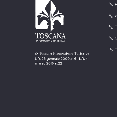
R
v
T
O
T
© Toscana Promozione Turistica
L.R. 28 gennaio 2000, n.6 – L.R. 4
marzo 2016, n.22