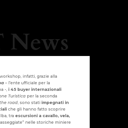
 News
workshop, infatti, grazie alla
lba
– l’ente ufficiale per la
ba -,
i 45 buyer internazionali
ne Turistica
per la seconda
the road
, sono stati
impegnati in
iali
che gli hanno fatto scoprire
Elba, tra
escursioni a cavallo, vela,
asseggiate” nelle storiche miniere