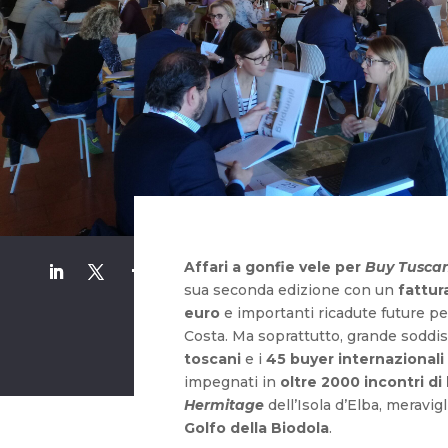
Affari a gonfie vele per
Buy Tuscan
sua seconda edizione con un
fattur
euro
e importanti ricadute future per
Costa. Ma soprattutto, grande soddis
toscani
e i
45 buyer internazionali
impegnati in
oltre 2000 incontri di
Hermitage
dell’Isola d’Elba, meravigl
Golfo della Biodola
.