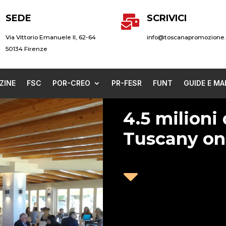
SEDE
SCRIVICI

Via Vittorio Emanuele II, 62-64
info@toscanapromozione.
50134 Firenze
ZINE
FSC
POR-CREO
PR-FESR
FUNT
GUIDE E MA
4.5 milioni
Tuscany on
