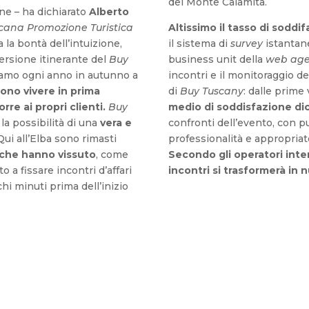
del Monte Calamita.
one – ha dichiarato
Alberto
cana Promozione Turistica
Altissimo il tasso di soddi
 la bontà dell’intuizione,
il sistema di
survey
istantan
versione itinerante del
Buy
business unit della
web ag
iamo ogni anno in autunno a
incontri e il monitoraggio d
iono vivere in prima
di
Buy Tuscany
: dalle prime 
rre ai propri clienti.
Buy
medio di soddisfazione dic
la possibilità di una
vera e
confronti dell’evento, con p
 Qui all’Elba sono rimasti
professionalità e appropriat
 che hanno vissuto
, come
Secondo gli operatori interv
 a fissare incontri d’affari
incontri si trasformerà in 
hi minuti prima dell’inizio