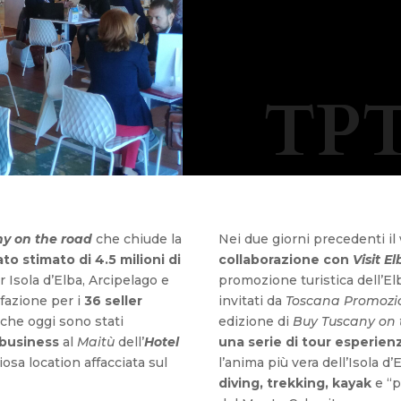
TPT
y on the road
che chiude la
Nei due giorni precedenti il 
ato stimato di 4.5 milioni di
collaborazione con
Visit E
 Isola d’Elba, Arcipelago e
promozione turistica dell’El
fazione per i
36 seller
invitati da
Toscana Promozio
che oggi sono stati
edizione di
Buy Tuscany on 
 business
al
Maitù
dell’
Hotel
una serie di tour esperienz
iosa location affacciata sul
l’anima più vera dell’Isola d’
diving, trekking, kayak
e “p