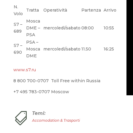
N.
Tratta
Operatività
Partenza
Arrivo
Volo
Mosca
S7 –
DME –
mercoledì/sabato
08:00
10:55
689
PSA
PSA –
S7 –
Mosca
mercoledì/sabato
11.50
16:25
690
DME
www.s7.ru
8 800 700-0707 Toll Free within Russia
+7 495 783-0707 Moscow
Temi:

Accomodation & Trasporti