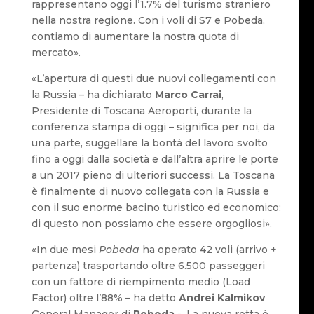
rappresentano oggi l’1.7% del turismo straniero
nella nostra regione. Con i voli di S7 e Pobeda,
contiamo di aumentare la nostra quota di
mercato».
«L’apertura di questi due nuovi collegamenti con
la Russia – ha dichiarato
Marco Carrai
,
Presidente di Toscana Aeroporti, durante la
conferenza stampa di oggi – significa per noi, da
una parte, suggellare la bontà del lavoro svolto
fino a oggi dalla società e dall’altra aprire le porte
a un 2017 pieno di ulteriori successi. La Toscana
è finalmente di nuovo collegata con la Russia e
con il suo enorme bacino turistico ed economico:
di questo non possiamo che essere orgogliosi».
«In due mesi
Pobeda
ha operato 42 voli (arrivo +
partenza) trasportando oltre 6.500 passeggeri
con un fattore di riempimento medio (Load
Factor) oltre l’88% – ha detto
Andrei Kalmikov
General Manager di
Pobeda
-. La nuova rotta è