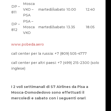
Mosca
DP –
VKO –
martedì/sabato
10.00
12.40
811
PSA
PSA –
DP –
Mosca
martedì/sabato
13.35
18.05
812
VKO
www.pobeda.aero
call center per la russia: +7 (809) 505-4777
call center per altri paesi:
+7 (499) 215-2300 (solo
inglese)
I 2 voli settimanali di S7 Airlines da Pisa a
Mosca-Domodedovo
sono effettuati il
mercoledì e sabato con i seguenti orari
: