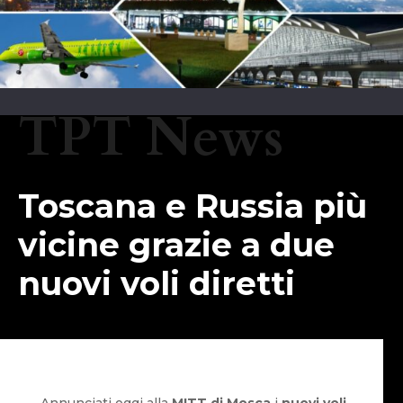
TPT News
Toscana e Russia più
vicine grazie a due
nuovi voli diretti
Annunciati oggi alla
MITT di Mosca
i
nuovi voli