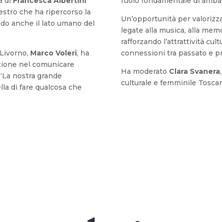
a di
Francesca Albertini
ruolo fondamentale di ambas
aestro che ha ripercorso la
Un’opportunità per valorizz
ando anche il lato umano del
legate alla musica, alla memor
rafforzando l’attrattività cu
 Livorno,
Marco Voleri
, ha
connessioni tra passato e p
azione nel comunicare
Ha moderato
Clara Svanera
“La nostra grande
culturale e femminile Tosca
lla di fare qualcosa che