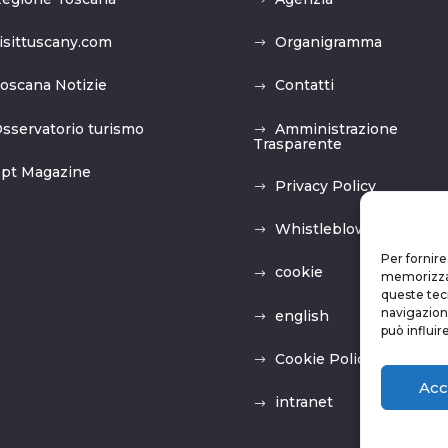
isittuscany.com
Organigramma
oscana Notizie
Contatti
sservatorio turismo
Amministrazione
Trasparente
pt Magazine
Privacy Policy
Whistleblowing
Per fornire
cookie
memorizzare
queste tec
navigazione
english
può influir
Cookie Policy (UE)
Acc
intranet