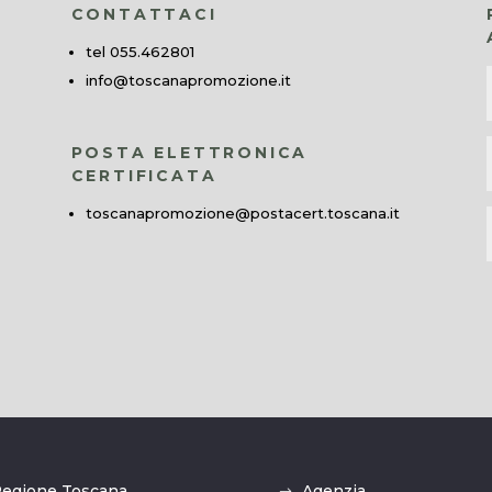
CONTATTACI
tel 055.462801
info@toscanapromozione.it
POSTA ELETTRONICA
CERTIFICATA
toscanapromozione@postacert.toscana.it
egione Toscana
Agenzia