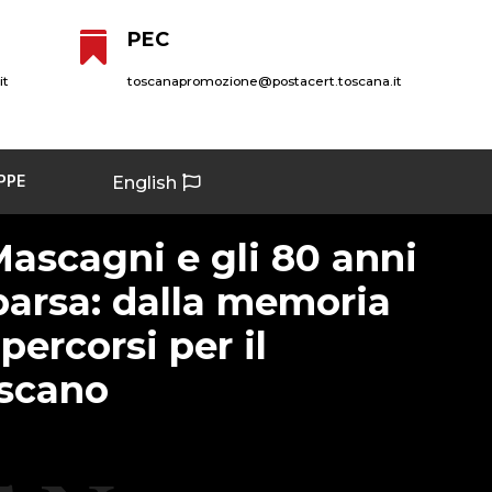
PEC

it
toscanapromozione@postacert.toscana.it
PPE
English
ascagni e gli 80 anni
parsa: dalla memoria
 percorsi per il
scano