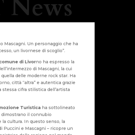
 News
ndo Mascagni. Un personaggio che ha
esso, un livornese di scoglio”.
 comune di Livor
no ha espresso la
ell’intermezzo di Mascagni, la cui
a quella delle moderne rock star. Ha
no, città “altra” e autentica grazie
a stessa cifra stilistica dell’artista
mozione Turistica
ha sottolineato
i dimostrano il connubio
 la cultura. In questo senso, la
 di Puccini e Mascagni – ricopre un