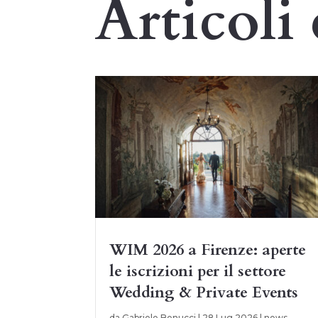
Articoli 
WIM 2026 a Firenze: aperte
le iscrizioni per il settore
Wedding & Private Events
da
Gabriele Benucci
|
28 Lug 2026
|
news
,