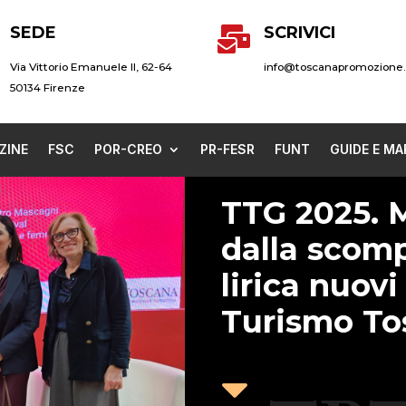
SEDE
SCRIVICI

Via Vittorio Emanuele II, 62-64
info@toscanapromozione.
50134 Firenze
ZINE
FSC
POR-CREO
PR-FESR
FUNT
GUIDE E MA
TTG 2025. M
dalla scom
lirica nuovi
Turismo To
