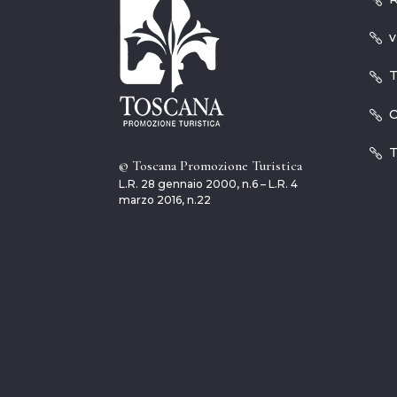
v
T
O
T
© Toscana Promozione Turistica
L.R. 28 gennaio 2000, n.6 – L.R. 4
marzo 2016, n.22