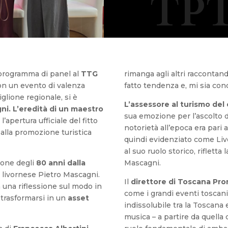
TPT
 programma di panel al
TTG
rimanga agli altri racconta
on un evento di valenza
fatto tendenza e, mi sia conc
diglione regionale, si è
L’assessore al turismo del
ni. L’eredità di un maestro
sua emozione per l’ascolto d
l’apertura ufficiale del fitto
notorietà all’epoca era pari 
alla promozione turistica
quindi evidenziato come Livor
al suo ruolo storico, rifletta l
sione degli
80 anni dalla
Mascagni.
 livornese Pietro Mascagni.
Il
direttore di Toscana Pro
na riflessione sul modo in
come i grandi eventi toscan
a trasformarsi in un
asset
indissolubile tra la Toscana e
musica – a partire da quella