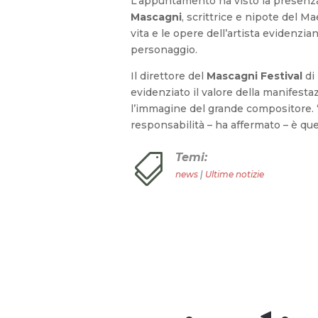
L’appuntamento ha visto la presenz
Mascagni
, scrittrice e nipote del M
vita e le opere dell’artista evidenzi
personaggio.
Il direttore del
Mascagni Festival
di
evidenziato il valore della manifest
l’immagine del grande compositore. 
responsabilità – ha affermato – è que
Temi:

news
|
Ultime notizie