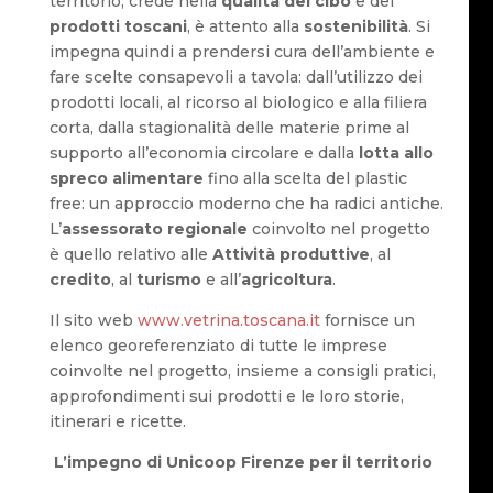
territorio, crede nella
qualità del cibo
e dei
prodotti toscani
, è attento alla
sostenibilità
. Si
impegna quindi a prendersi cura dell’ambiente e
fare scelte consapevoli a tavola: dall’utilizzo dei
prodotti locali, al ricorso al biologico e alla filiera
corta, dalla stagionalità delle materie prime al
supporto all’economia circolare e dalla
lotta allo
spreco alimentare
fino alla scelta del plastic
free: un approccio moderno che ha radici antiche.
L’
assessorato regionale
coinvolto nel progetto
è quello relativo alle
Attività produttive
, al
credito
, al
turismo
e all’
agricoltura
.
Il sito web
www.vetrina.toscana.it
fornisce un
elenco georeferenziato di tutte le imprese
coinvolte nel progetto, insieme a consigli pratici,
approfondimenti sui prodotti e le loro storie,
itinerari e ricette.
L’impegno di Unicoop Firenze per il territorio