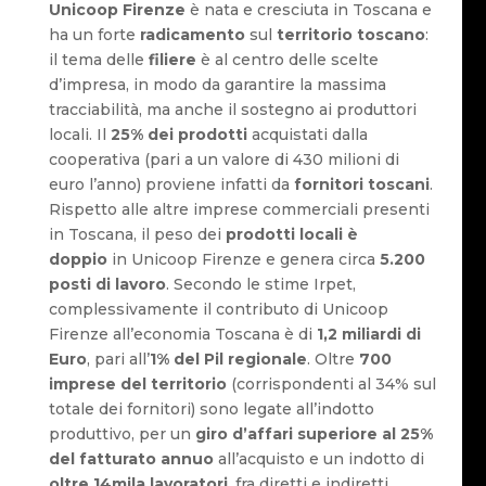
Unicoop Firenze
è nata e cresciuta in Toscana e
ha un forte
radicamento
sul
territorio toscano
:
il tema delle
filiere
è al centro delle scelte
d’impresa, in modo da garantire la massima
tracciabilità, ma anche il sostegno ai produttori
locali. Il
25% dei prodotti
acquistati dalla
cooperativa (pari a un valore di 430 milioni di
euro l’anno) proviene infatti da
fornitori toscani
.
Rispetto alle altre imprese commerciali presenti
in Toscana, il peso dei
prodotti locali è
doppio
in Unicoop Firenze e genera circa
5.200
posti di lavoro
. Secondo le stime Irpet,
complessivamente il contributo di Unicoop
Firenze all’economia Toscana è di
1,2 miliardi di
Euro
, pari all’
1% del Pil regionale
. Oltre
700
imprese del territorio
(corrispondenti al 34% sul
totale dei fornitori) sono legate all’indotto
produttivo, per un
giro d’affari superiore al 25%
del fatturato annuo
all’acquisto e un indotto di
oltre 14mila lavoratori
, fra diretti e indiretti.