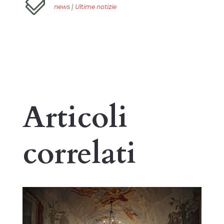

news
|
Ultime notizie
Articoli
correlati