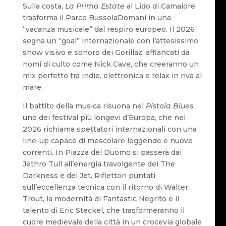
Sulla costa,
La Prima Estate
al Lido di Camaiore
trasforma il Parco BussolaDomani in una
“vacanza musicale” dal respiro europeo. Il 2026
segna un “goal” internazionale con l’attesissimo
show visivo e sonoro dei Gorillaz, affiancati da
nomi di culto come Nick Cave, che creeranno un
mix perfetto tra indie, elettronica e relax in riva al
mare.
Il battito della musica risuona nel
Pistoia Blues
,
uno dei festival più longevi d’Europa, che nel
2026 richiama spettatori internazionali con una
line-up capace di mescolare leggende e nuove
correnti. In Piazza del Duomo si passerà dai
Jethro Tull all’energia travolgente dei The
Darkness e dei Jet. Riflettori puntati
sull’eccellenza tecnica con il ritorno di Walter
Trout, la modernità di Fantastic Negrito e il
talento di Eric Steckel, che trasformeranno il
cuore medievale della città in un crocevia globale