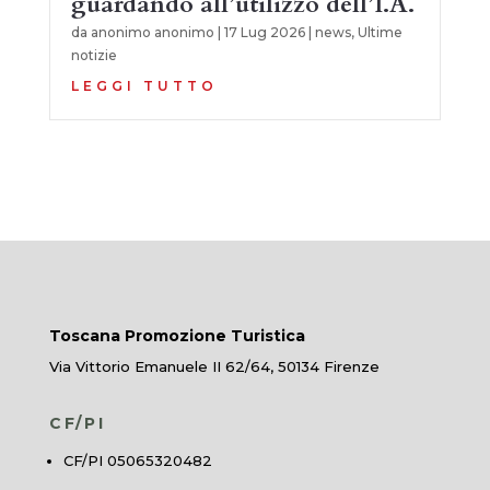
guardando all’utilizzo dell’I.A.
da
anonimo anonimo
|
17 Lug 2026
|
news
,
Ultime
notizie
LEGGI TUTTO
Toscana Promozione Turistica
Via Vittorio Emanuele II 62/64, 50134 Firenze
CF/PI
CF/PI 05065320482