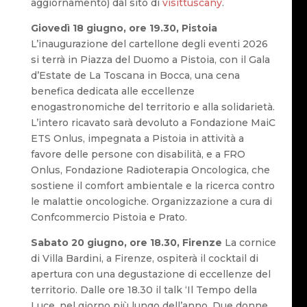
aggiornamento) dal sito di
visittuscany
.
Giovedì 18 giugno, ore 19.30, Pistoia
L’inaugurazione del cartellone degli eventi 2026
si terrà in Piazza del Duomo a Pistoia, con il Gala
d’Estate de La Toscana in Bocca, una cena
benefica dedicata alle eccellenze
enogastronomiche del territorio e alla solidarietà.
L’intero ricavato sarà devoluto a Fondazione MaiC
ETS Onlus, impegnata a Pistoia in attività a
favore delle persone con disabilità, e a FRO
Onlus, Fondazione Radioterapia Oncologica, che
sostiene il comfort ambientale e la ricerca contro
le malattie oncologiche. Organizzazione a cura di
Confcommercio Pistoia e Prato.
Sabato 20 giugno, ore 18.30, Firenze
La cornice
di Villa Bardini, a Firenze, ospiterà il cocktail di
apertura con una degustazione di eccellenze del
territorio. Dalle ore 18.30 il talk ‘Il Tempo della
Luce, nel giorno più lungo dell’anno. Due donne,