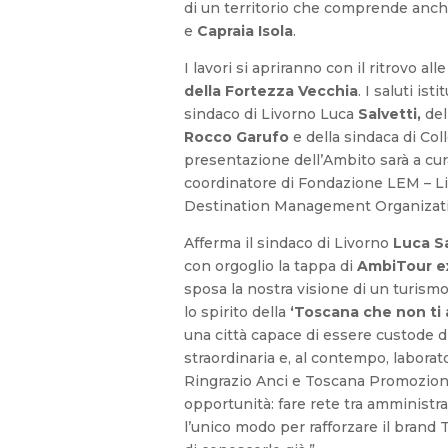
di un territorio che comprende anch
e
Capraia Isola
.
I lavori si apriranno con il ritrovo all
della Fortezza Vecchia
. I saluti ist
sindaco di Livorno Luca
Salvetti,
del
Rocco
Garufo
e della sindaca di Col
presentazione dell’Ambito sarà a cur
coordinatore di Fondazione LEM – L
Destination Management Organizati
Afferma il sindaco di Livorno
Luca Sa
con orgoglio la tappa di
AmbiTour e
sposa la nostra visione di un turism
lo spirito della
‘Toscana che non ti 
una città capace di essere custode d
straordinaria e, al contempo, laborat
Ringrazio Anci e Toscana Promozion
opportunità: fare rete tra amministra
l’unico modo per rafforzare il brand