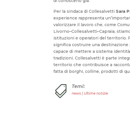
di conoscerlo già.”
Per la sindaca di Collesalvetti
Sara
P
experience rappresenta un’importa
valorizzare il lavoro che, come Comu
Livorno–Collesalvetti–Capraia, stiam
istituzioni e operatori del territorio
significa costruire una destinazione p
capace di mettere a sistema identità,
tradizioni. Collesalvetti è parte int
territorio che contribuisce a raccon
fatta di borghi, colline, prodotti di q
Temi:

news
|
Ultime notizie