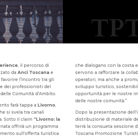
TPT
erience
, il percorso di
che dialogano con la costa 
izzato da
Anci Toscana
e
servono a rafforzare la coll
favorire l’incontro tra gli
operatori, ma anche a promu
te dei professionisti del
sviluppo turistico, sostenibi
 delle Comunità d’Ambito.
opportunità per le nostre im
delle nostre comunità.”
ento farà tappa a
Livorno
,
e si svela tra canali
Dopo la presentazione dell’in
. Sotto il claim
“Livorno: la
distribuzione di materiale de
ornata offrirà un programma
terrà la consueta sessione d
ento sull’offerta turistica
Toscana Promozione Turist