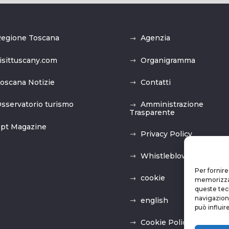
egione Toscana
Agenzia
isittuscany.com
Organigramma
oscana Notizie
Contatti
sservatorio turismo
Amministrazione
Trasparente
pt Magazine
Privacy Policy
Whistleblowing
Per fornire
cookie
memorizzare
queste tec
navigazione
english
può influir
Cookie Policy (UE)