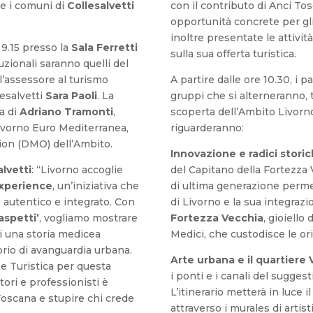
e i comuni di
Collesalvetti
con il contributo di Anci To
opportunità concrete per gli
inoltre presentate le attivi
e 9.15 presso la
Sala Ferretti
sulla sua offerta turistica.
ituzionali saranno quelli del
l’assessore al turismo
A partire dalle ore 10.30, i 
lesalvetti
Sara
Paoli
. La
gruppi che si alterneranno, 
a di
Adriano
Tramonti
,
scoperta dell’Ambito Livorno
ivorno Euro Mediterranea,
riguarderanno:
on (DMO) dell’Ambito.
Innovazione e radici storic
lvetti
: “Livorno accoglie
del Capitano della Fortezza 
xperience
, un’iniziativa che
di ultima generazione permet
o autentico e integrato. Con
di Livorno e la sua integrazion
aspetti’
, vogliamo mostrare
Fortezza Vecchia
, gioiello
i una storia medicea
Medici, che custodisce le ori
orio di avanguardia urbana.
Arte urbana e il quartiere 
e Turistica per questa
i ponti e i canali del sugges
tori e professionisti è
L’itinerario metterà in luce 
 Toscana e stupire chi crede
attraverso i murales di artis