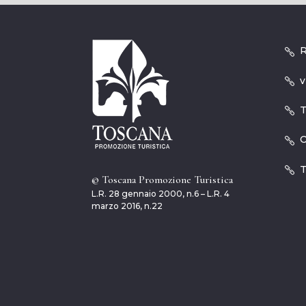
R
v
T
O
T
© Toscana Promozione Turistica
L.R. 28 gennaio 2000, n.6 – L.R. 4
marzo 2016, n.22