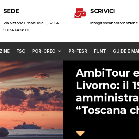
SEDE
SCRIVICI

Via Vittorio Emanuele II, 62-64
info@toscanapromozione.
50134 Firenze
ZINE
FSC
POR-CREO
PR-FESR
FUNT
GUIDE E MA
AmbiTour e
Livorno: il 
amministrat
“Toscana ch
