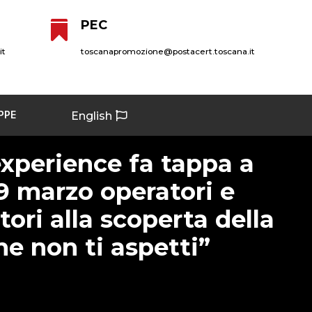
PEC

it
toscanapromozione@postacert.toscana.it
PPE
English
xperience fa tappa a
19 marzo operatori e
ori alla scoperta della
e non ti aspetti”