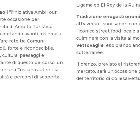
Ligama ed El Rey de la Ruina
aoli
“l’iniziativa AmbiTour
Tradizione enogastronomi
nte occasione per
attraverso i suoi sapori con
nità di Ambito Turistico
l’iconico street food locale a
o portando avanti insieme a
culminerà con la visita al 
. Fare rete tra Comuni
Vettovaglie
, esplorando anc
iù forte e riconoscibile,
sotterranee.
 cultura, paesaggi e
egrante di questo percorso: un
Il pranzo, previsto al ristora
tare una Toscana autentica,
mercato, sarà un’occasione p
ualità e percorsi di scoperta
del territorio di Collesalvetti.