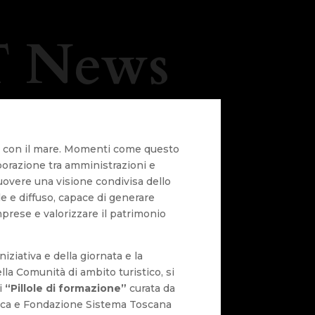
 News
e con il mare. Momenti come questo
aborazione tra amministrazioni e
overe una visione condivisa dello
le e diffuso, capace di generare
prese e valorizzare il patrimonio
iziativa e della giornata e la
lla Comunità di ambito turistico, si
i
“Pillole di formazione”
curata da
ica e Fondazione Sistema Toscana