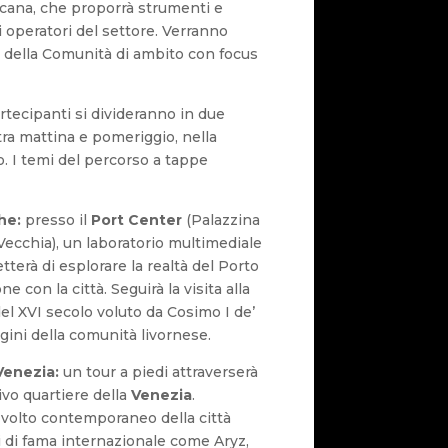
scana, che proporrà strumenti e
 operatori del settore. Verranno
tà della Comunità di ambito con focus
partecipanti si divideranno in due
tra mattina e pomeriggio, nella
. I temi del percorso a tappe
he:
presso il
Port Center
(Palazzina
Vecchia), un laboratorio multimediale
terà di esplorare la realtà del Porto
e con la città. Seguirà la visita alla
 del XVI secolo voluto da Cosimo I de’
gini della comunità livornese.
Venezia:
un tour a piedi attraverserà
tivo quartiere della
Venezia
.
il volto contemporaneo della città
ti di fama internazionale come Aryz,