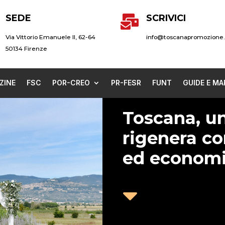
SEDE
SCRIVICI

Via Vittorio Emanuele II, 62-64
info@toscanapromozione.
50134 Firenze
ZINE
FSC
POR-CREO
PR-FESR
FUNT
GUIDE E MA
Toscana, un
rigenera co
ed economie
