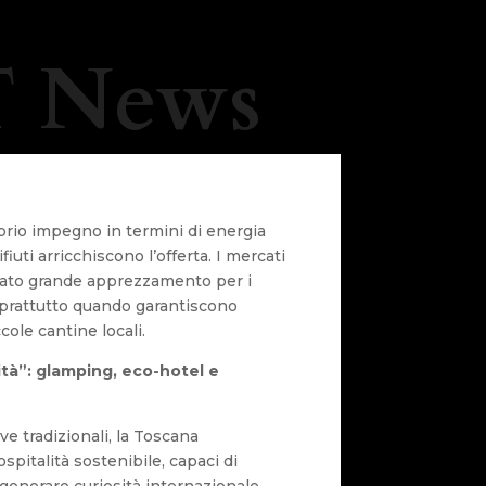
 News
prio impegno in termini di energia
fiuti arricchiscono l’offerta. I mercati
lato grande apprezzamento per i
oprattutto quando garantiscono
cole cantine locali.
ità”: glamping, eco-hotel e
ve tradizionali, la Toscana
pitalità sostenibile, capaci di
 generare curiosità internazionale.