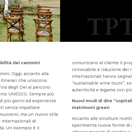
TPT
ibilità dei cammini
comunicano al cliente il pro
rinnovabile e riduzione dei ri
ini. Oggi, accanto alla
internazionali hanno segna
 itinerari che uniscono
“sustainable wine tours”, s
 Via degli Dei ai percorsi
autenticità e legame con pic
rimonio UNESCO. Sempre più
i più giorni ed esperienze
Nuovi modi di dire “ospital
eti senza impattare
matrimoni green
muoversi, ma un nuovo stile
Accanto alle strutture ricetti
 internazionali di
sperimenta nuove forme di os
tà. Un esempio è il
attrarre mercati di nicchia e