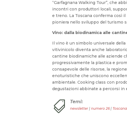
“Garfagnana Walking Tour”, che abb
incontri con produttori locali, supp
e treno. La Toscana conferma così il
pioniera nello sviluppo del turismo s
Vino: dalla biodinamica alle cantin
Il vino è un simbolo universale della
vitivinicolo diventa anche laboratorio
cantine biodinamiche alle aziende 
progressivamente la plastica e pro
consapevole delle risorse, la regio
enoturistiche che uniscono eccellen
ambientale. Cooking class con prodot
degustazioni abbinate a percorsi in 
Temi:

newsletter
|
numero 26
|
Toscana 