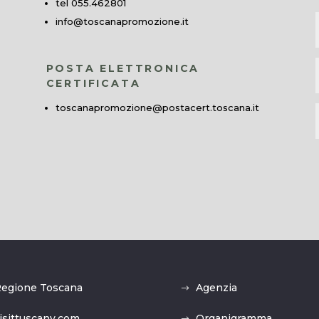
tel 055.462801
info@toscanapromozione.it
POSTA ELETTRONICA
CERTIFICATA
toscanapromozione@postacert.toscana.it
egione Toscana
Agenzia
isittuscany.com
Organigramma