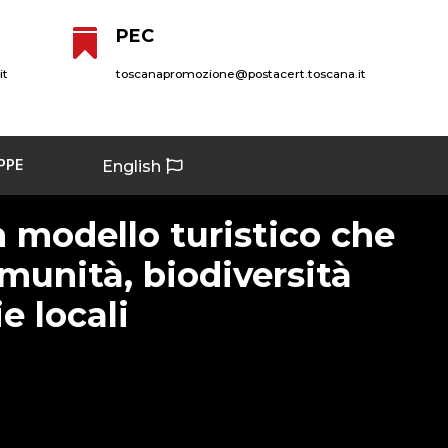
PEC

it
toscanapromozione@postacert.toscana.it
PPE
English
 modello turistico che
munità, biodiversità
 locali