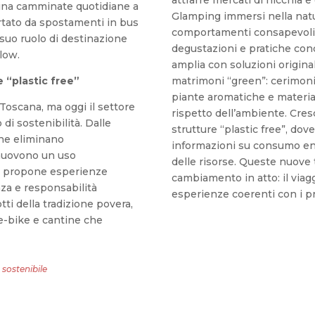
ina camminate quotidiane a
Glamping immersi nella nat
ortato da spostamenti in bus
comportamenti consapevoli,
 suo ruolo di destinazione
degustazioni e pratiche condi
low.
amplia con soluzioni original
e “plastic free”
matrimoni “green”: cerimonie
piante aromatiche e material
 Toscana, ma oggi il settore
rispetto dell’ambiente. Cre
 di sostenibilità. Dalle
strutture “plastic free”, dov
che eliminano
informazioni su consumo en
muovono un uso
delle risorse. Queste nuov
ne propone esperienze
cambiamento in atto: il viag
za e responsabilità
esperienze coerenti con i pro
ti della tradizione povera,
e-bike e cantine che
sostenibile