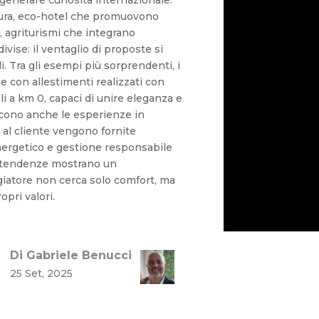
ura, eco-hotel che promuovono
 agriturismi che integrano
vise: il ventaglio di proposte si
i. Tra gli esempi più sorprendenti, i
 con allestimenti realizzati con
i a km 0, capaci di unire eleganza e
scono anche le esperienze in
e al cliente vengono fornite
ergetico e gestione responsabile
e tendenze mostrano un
giatore non cerca solo comfort, ma
pri valori.
Di Gabriele Benucci
25 Set, 2025