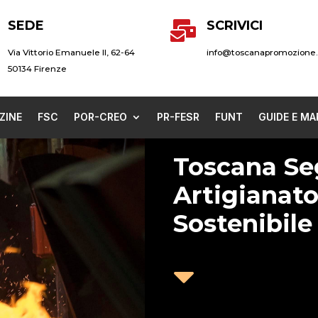
SEDE
SCRIVICI

Via Vittorio Emanuele II, 62-64
info@toscanapromozione.
50134 Firenze
ZINE
FSC
POR-CREO
PR-FESR
FUNT
GUIDE E MA
Toscana Seg
Artigianato
Sostenibile
