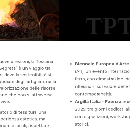
TPT
uove direzioni, la Toscana
Biennale Europea d’Arte 
Segreta” è un viaggio tra
(AR): un evento internazion
i, dove la sostenibilità si
ferro, con dimostrazioni d
idiani degli artigiani, nella
riflessioni sul valore dell
valorizzazione delle risorse
contemporaneità.
gione che non si attraversa
 vive.
Argillà Italia – Faenza i
2025: tre giorni dedicati al
atorio di tessitura, una
con esposizioni, workshop 
sperienza estetica, ma
storici.
omie locali, rispettare i