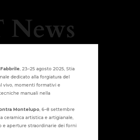
 News
Fabbrile
, 23–25 agosto 2025, Stia
ale dedicato alla forgiatura del
al vivo, momenti formativi e
e tecniche manuali nella
ncontra Montelupo
, 6–8 settembre
la ceramica artistica e artigianale,
e aperture straordinarie dei forni