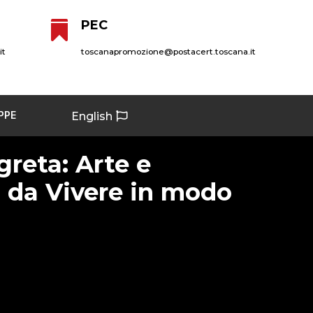
PEC

it
toscanapromozione@postacert.toscana.it
PPE
English
reta: Arte e
 da Vivere in modo