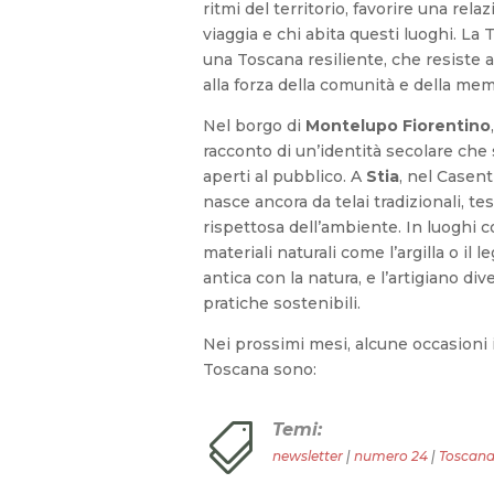
ritmi del territorio, favorire una rela
viaggia e chi abita questi luoghi. La 
una Toscana resiliente, che resiste a
alla forza della comunità e della mem
Nel borgo di
Montelupo Fiorentino
racconto di un’identità secolare che 
aperti al pubblico. A
Stia
, nel Casen
nasce ancora da telai tradizionali, tes
rispettosa dell’ambiente. In luoghi
materiali naturali come l’argilla o il
antica con la natura, e l’artigiano d
pratiche sostenibili.
Nei prossimi mesi, alcune occasioni 
Toscana sono:
Temi:

newsletter
|
numero 24
|
Toscana