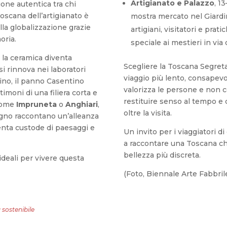
Artigianato e Palazzo
, 1
zione autentica tra chi
Toscana dell’artigianato è
mostra mercato nel Giardi
lla globalizzazione grazie
artigiani, visitatori e prat
oria.
speciale ai mestieri in via 
, la ceramica diventa
Scegliere la Toscana Segreta 
si rinnova nei laboratori
viaggio più lento, consapev
tino, il panno Casentino
valorizza le persone e non 
timoni di una filiera corta e
restituire senso al tempo e
 come
Impruneta
o
Anghiari
,
oltre la visita.
 legno raccontano un’alleanza
iventa custode di paesaggi e
Un invito per i viaggiatori d
a raccontare una Toscana che
bellezza più discreta.
ideali per vivere questa
(Foto, Biennale Arte Fabbrile
 sostenibile