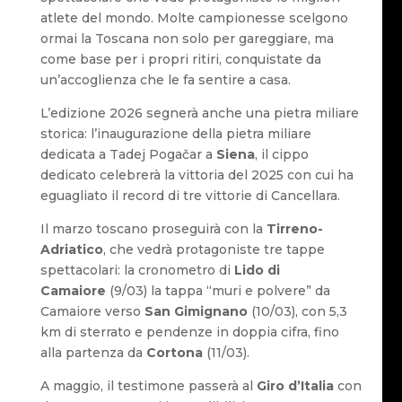
atlete del mondo. Molte campionesse scelgono
ormai la Toscana non solo per gareggiare, ma
come base per i propri ritiri, conquistate da
un’accoglienza che le fa sentire a casa.
L’edizione 2026 segnerà anche una pietra miliare
storica: l’inaugurazione della pietra miliare
dedicata a Tadej Pogačar a
Siena
, il cippo
dedicato celebrerà la vittoria del 2025 con cui ha
eguagliato il record di tre vittorie di Cancellara.
Il marzo toscano proseguirà con la
Tirreno-
Adriatico
, che vedrà protagoniste tre tappe
spettacolari: la cronometro di
Lido di
Camaiore
(9/03) la tappa “muri e polvere” da
Camaiore verso
San Gimignano
(10/03), con 5,3
km di sterrato e pendenze in doppia cifra, fino
alla partenza da
Cortona
(11/03).
A maggio, il testimone passerà al
Giro d’Italia
con