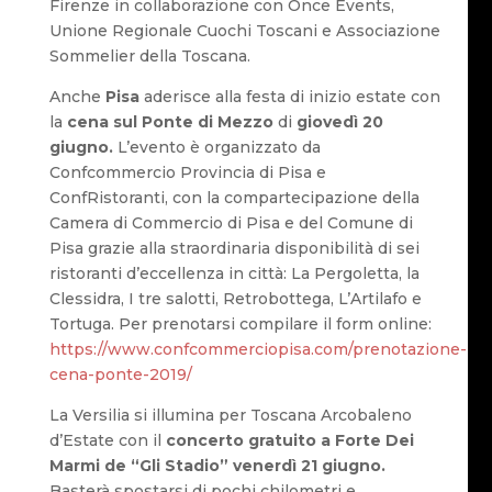
Firenze in collaborazione con Once Events,
Unione Regionale Cuochi Toscani e Associazione
Sommelier della Toscana.
Anche
Pisa
aderisce alla festa di inizio estate con
la
cena sul Ponte di Mezzo
di
giovedì 20
giugno.
L’evento è organizzato da
Confcommercio Provincia di Pisa e
ConfRistoranti, con la compartecipazione della
Camera di Commercio di Pisa e del Comune di
Pisa grazie alla straordinaria disponibilità di sei
ristoranti d’eccellenza in città: La Pergoletta, la
Clessidra, I tre salotti, Retrobottega, L’Artilafo e
Tortuga. Per prenotarsi compilare il form online:
https://www.confcommerciopisa.com/prenotazione-
cena-ponte-2019/
La Versilia si illumina per Toscana Arcobaleno
d’Estate con il
concerto gratuito a Forte Dei
Marmi de “Gli Stadio” venerdì 21 giugno.
Basterà spostarsi di pochi chilometri e