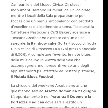
Campanile e del Museo Civico. Gli stessi
monumenti saranno illuminati da luci colorate
mentre i locali della Sala prepareranno per
l’occasione un menù “arcobaleno” con prodotti
d’eccellenza e allestimento a tema. Tra questi la
Caffetteria Pasticceria Cri’S Bakery aderisce a
Toscana Arcobaleno d’estate con un dolce
speciale: la
Rainbow cake
(torta + succo di frutta
Bio o calice di Prosecco DOCG al prezzo speciale
di 6,00€). A completare l’evento, le note blues
della musica live in Piazza della Sala che
accompagneranno i presenti verso uno degli
appuntamenti più attrattivi dell’estate pistoiese,
il
Pistoia Blues Festival
.
La chiusura del weekend Arcobaleno anche
quest’anno sarà ad
Arezzo domenica 23 giugno.
L’appuntamento è nel
Prato tra il Duomo e la
Fortezza Medicea
dove sarà allestito un
percorso enogastronomico dedicato a turisti e