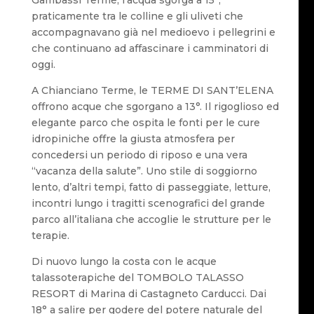
Gambassi Terme, l’acqua sgorga a 15°,
praticamente tra le colline e gli uliveti che
accompagnavano già nel medioevo i pellegrini e
che continuano ad affascinare i camminatori di
oggi.
A Chianciano Terme, le TERME DI SANT’ELENA
offrono acque che sgorgano a 13°. Il rigoglioso ed
elegante parco che ospita le fonti per le cure
idropiniche offre la giusta atmosfera per
concedersi un periodo di riposo e una vera
“vacanza della salute”. Uno stile di soggiorno
lento, d’altri tempi, fatto di passeggiate, letture,
incontri lungo i tragitti scenografici del grande
parco all’italiana che accoglie le strutture per le
terapie.
Di nuovo lungo la costa con le acque
talassoterapiche del TOMBOLO TALASSO
RESORT di Marina di Castagneto Carducci. Dai
18° a salire per godere del potere naturale del