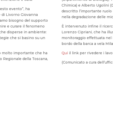
Chimica) e Alberto Ugolini (
uesto evento”, ha
descritto l’importante ruolo d
 di Livorno Giovanna
nella degradazione delle mic
biamo bisogno del supporto
nire e curare il fenomeno
È intervenuto infine il ricer
iche disperse in ambiente:
Lorenzo Cipriani, che ha illu
tegie che si basino su un
monitoraggio effettuata nel 
bordo della barca a vela Mila
ro molto importante che ha
Qui
il link per rivedere i lavo
io Regionale della Toscana,
(Comunicato a cura dell’uffi