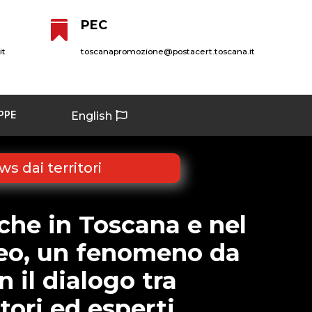
PEC

it
toscanapromozione@postacert.toscana.it
PPE
English
s dai territori
che in Toscana e nel
eo, un fenomeno da
 il dialogo tra
ori ed esperti