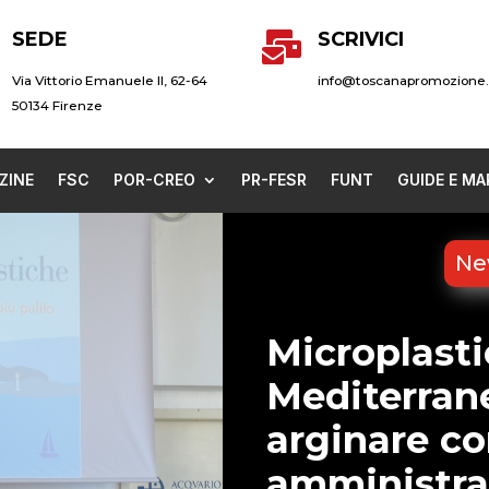
SEDE
SCRIVICI

Via Vittorio Emanuele II, 62-64
info@toscanapromozione.
50134 Firenze
ZINE
FSC
POR-CREO
PR-FESR
FUNT
GUIDE E MA
New
Microplasti
Mediterran
arginare con
amministrat