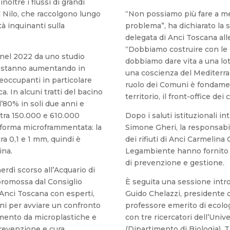
noltre i flussi di grandi
il Nilo, che raccolgono lungo
“Non possiamo più fare a me
ità inquinanti sulla
problema”, ha dichiarato la s
delegata di Anci Toscana all
“Dobbiamo costruire con le 
nel 2022 da uno studio
dobbiamo dare vita a una lot
e, stanno aumentando in
una coscienza del Mediterrane
eoccupanti in particolare
ruolo dei Comuni è fondamen
. In alcuni tratti del bacino
territorio, il front-office dei c
l’80% in soli due anni e
tra 150.000 e 610.000
Dopo i saluti istituzionali in
n forma microframmentata: la
Simone Gheri, la responsabil
ra 0,1 e 1 mm, quindi è
dei rifiuti di Anci Carmelina 
ina.
Legambiente hanno fornito u
di prevenzione e gestione.
rdì scorso all’Acquario di
 promossa dal Consiglio
È seguita una sessione intro
Anci Toscana con esperti,
Guido Chelazzi, presidente 
ini per avviare un confronto
professore emerito di ecolo
amento da microplastiche e
con tre ricercatori dell’Unive
 prevenzione e cura.
(Dipartimento di Biologia), 