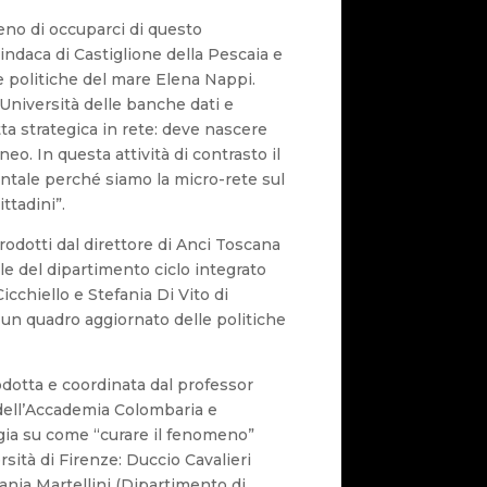
no di occuparci di questo
indaca di Castiglione della Pescaia e
e politiche del mare Elena Nappi.
Università delle banche dati e
ta strategica in rete: deve nascere
o. In questa attività di contrasto il
tale perché siamo la micro-rete sul
ittadini”.
trodotti dal direttore di Anci Toscana
e del dipartimento ciclo integrato
Cicchiello e Stefania Di Vito di
n quadro aggiornato delle politiche
dotta e coordinata dal professor
dell’Accademia Colombaria e
gia su come “curare il fenomeno”
rsità di Firenze: Duccio Cavalieri
Tania Martellini (Dipartimento di