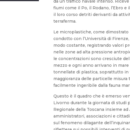
da un traffico navale intenso. Riceve i
fiumi come il Po, il Rodano, l’Ebro e 
il loro corso detriti derivanti da attiv
terraferma.
Le microplastiche, come dimostrato 
condotto con l’Università di Firenz
modo costante, registrando valori pr
nelle zone ad alta pressione antropica
le concentrazioni sono cresciute del
mezzo e ogni anno arrivano in mare 
tonnellate di plastica, soprattutto i
maggioranza delle particelle misura t
facilmente ingeribile dalla fauna mar
Questo è il quadro che è emerso vene
Livorno durante la giornata di studi
Regionale della Toscana insieme ad 
amministratori, associazioni e cittad
sul fenomeno dilagante dell’inquin
riflettere sui possibili interventi di