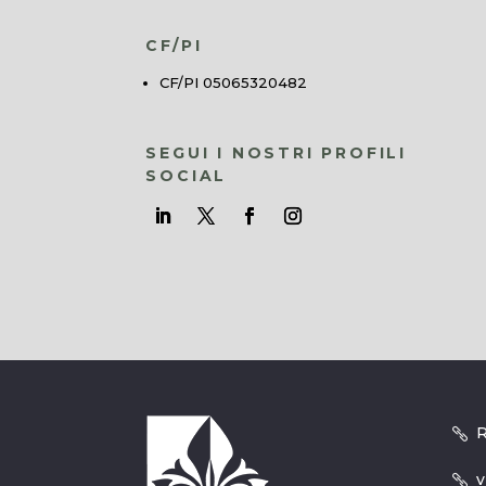
CF/PI
CF/PI 05065320482
SEGUI I NOSTRI PROFILI
SOCIAL
R
v