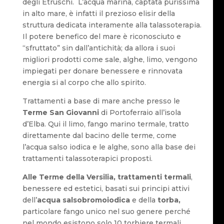
degli Etruschi. L’acqua marina, captata purissima
in alto mare, è infatti il prezioso elisir della
struttura dedicata interamente alla talassoterapia.
Il potere benefico del mare è riconosciuto e
“sfruttato” sin dall’antichità; da allora i suoi
migliori prodotti come sale, alghe, limo, vengono
impiegati per donare benessere e rinnovata
energia si al corpo che allo spirito.
Trattamenti a base di mare anche presso le
Terme San Giovanni
di Portoferraio all’isola
d’Elba. Qui il limo, fango marino termale, tratto
direttamente dal bacino delle terme, come
l’acqua salso iodica e le alghe, sono alla base dei
trattamenti talassoterapici proposti.
Alle Terme della Versilia, trattamenti termali
,
benessere ed estetici, basati sui principi attivi
dell’
acqua salsobromoiodica
e della
torba,
particolare fango unico nel suo genere perché
nel mondo esistono solo 10 torbiere termali.