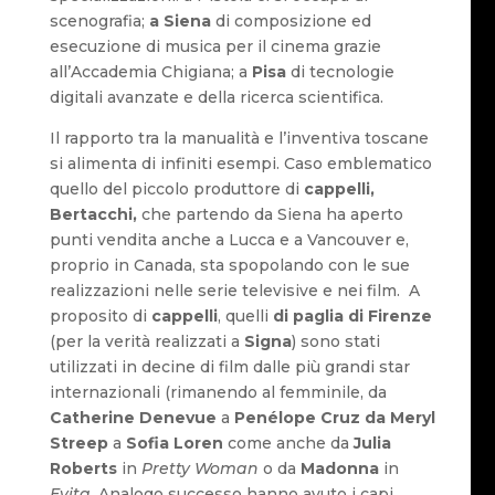
scenografia;
a Siena
di composizione ed
esecuzione di musica per il cinema grazie
all’Accademia Chigiana; a
Pisa
di tecnologie
digitali avanzate e della ricerca scientifica.
Il rapporto tra la manualità e l’inventiva toscane
si alimenta di infiniti esempi. Caso emblematico
quello del piccolo produttore di
cappelli,
Bertacchi,
che partendo da Siena ha aperto
punti vendita anche a Lucca e a Vancouver e,
proprio in Canada, sta spopolando con le sue
realizzazioni nelle serie televisive e nei film. A
proposito di
cappelli
, quelli
di paglia di Firenze
(per la verità realizzati a
Signa
) sono stati
utilizzati in decine di film dalle più grandi star
internazionali (rimanendo al femminile, da
Catherine Denevue
a
Penélope Cruz da Meryl
Streep
a
Sofia Loren
come anche da
Julia
Roberts
in
Pretty Woman
o da
Madonna
in
Evita
. Analogo successo hanno avuto i capi