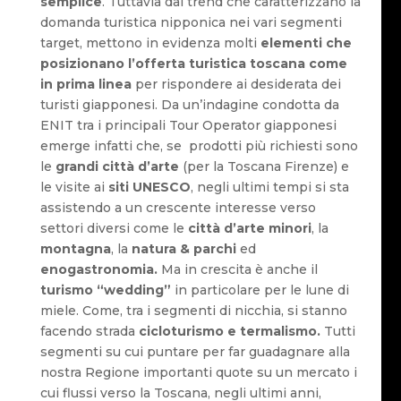
semplice
. Tuttavia dai trend che caratterizzano la
domanda turistica nipponica nei vari segmenti
target, mettono in evidenza molti
elementi che
posizionano l’offerta turistica toscana come
in prima linea
per rispondere ai desiderata dei
turisti giapponesi. Da un’indagine condotta da
ENIT tra i principali Tour Operator giapponesi
emerge infatti che, se prodotti più richiesti sono
le
grandi città d’arte
(per la Toscana Firenze) e
le visite ai
siti UNESCO
, negli ultimi tempi si sta
assistendo a un crescente interesse verso
settori diversi come le
città d’arte minori
, la
montagna
, la
natura &
parchi
ed
enogastronomia.
Ma in crescita è anche il
turismo “wedding”
in particolare per le lune di
miele. Come, tra i segmenti di nicchia, si stanno
facendo strada
cicloturismo e termalismo.
Tutti
segmenti su cui puntare per far guadagnare alla
nostra Regione importanti quote su un mercato i
cui flussi verso la Toscana, negli ultimi anni,