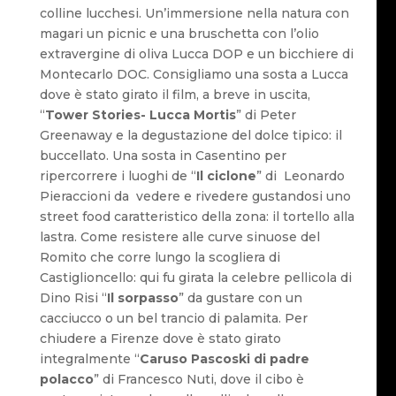
colline lucchesi. Un’immersione nella natura con
magari un picnic e una bruschetta con l’olio
extravergine di oliva Lucca DOP e un bicchiere di
Montecarlo DOC. Consigliamo una sosta a Lucca
dove è stato girato il film, a breve in uscita,
“
Tower Stories- Lucca Mortis
” di Peter
Greenaway e la degustazione del dolce tipico: il
buccellato. Una sosta in Casentino per
ripercorrere i luoghi de “
Il ciclone
” di Leonardo
Pieraccioni da vedere e rivedere gustandosi uno
street food caratteristico della zona: il tortello alla
lastra. Come resistere alle curve sinuose del
Romito che corre lungo la scogliera di
Castiglioncello: qui fu girata la celebre pellicola di
Dino Risi “
Il sorpasso
” da gustare con un
cacciucco o un bel trancio di palamita. Per
chiudere a Firenze dove è stato girato
integralmente “
Caruso Pascoski di padre
polacco
” di Francesco Nuti, dove il cibo è