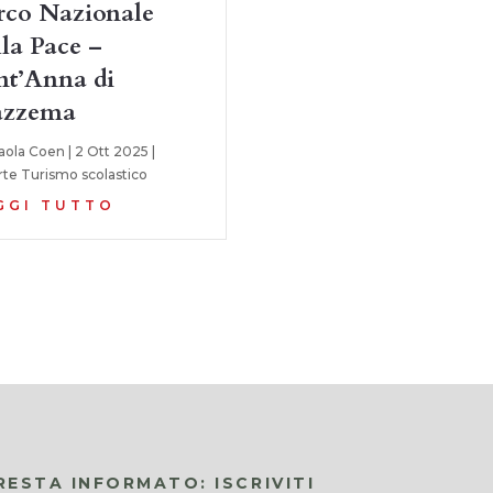
rco Nazionale
lla Pace –
nt’Anna di
azzema
aola Coen
|
2 Ott 2025
|
rte Turismo scolastico
GGI TUTTO
RESTA INFORMATO: ISCRIVITI