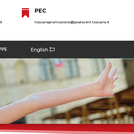
PEC

it
toscanapromozione@postacert.toscana.it
PPE
English