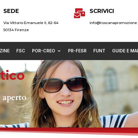
SEDE
SCRIVICI

Via Vittorio Emanuele II, 62-64
info@toscanapromozione.
50134 Firenze
ZINE
FSC
POR-CREO
PR-FESR
FUNT
GUIDE E MA
tico
 aperto