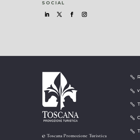
SOCIAL
R
v
T
O
T
© Toscana Promozione Turistica