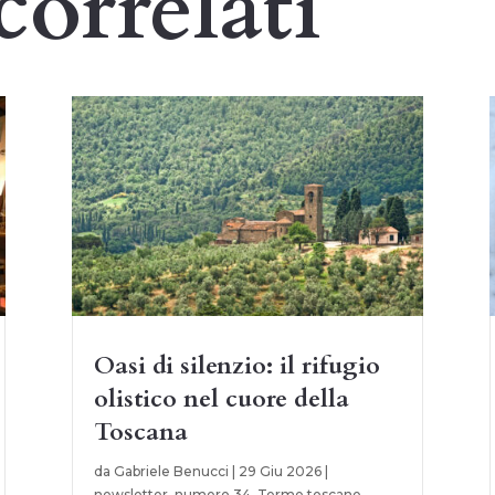
correlati
Oasi di silenzio: il rifugio
olistico nel cuore della
Toscana
da
Gabriele Benucci
|
29 Giu 2026
|
newsletter
,
numero 34
,
Terme toscane