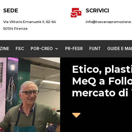
SEDE
SCRIVICI

Via Vittorio Emanuele II, 62-64
info@toscanapromozione.
50134 Firenze
ZINE
FSC
POR-CREO
PR-FESR
FUNT
GUIDE E MA
Etico, plast
MeQ a Follo
mercato di 
