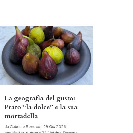
La geografia del gusto:
Prato “la dolce” e la sua
mortadella
da
Gabriele Benucci
|
29 Giu 2026
|
newsletter
,
numero 34
,
Vetrina Toscana