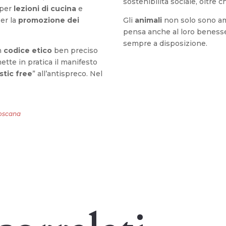
sostenibilità sociale, oltre 
 per
lezioni di cucina
e
er la
promozione dei
Gli
animali
non solo sono am
pensa anche al loro benesse
sempre a disposizione.
un
codice etico
ben preciso
ette in pratica il manifesto
stic free
” all’antispreco. Nel
Toscana