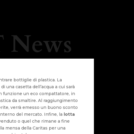
 News
rare bottiglie di plastica. La
 di una casetta dell’acqua a cui sarà
 in funzione un eco compattatore, in
plastica da smaltire. Al raggiungimento
nserite, verrà emesso un buono sconto
’interno del mercato. Infine, la
lotta
invenduto o quel che rimane a fine
lla mensa della Caritas per una