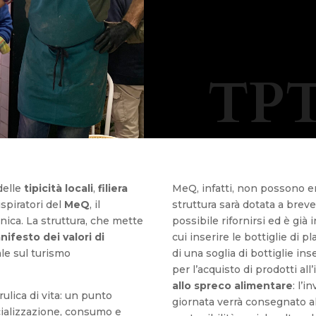
TPT
delle
tipicità locali
,
filiera
MeQ, infatti, non possono ent
ispiratori del
MeQ
, il
struttura sarà dotata a breve
onica. La struttura, che mette
possibile rifornirsi ed è già
nifesto dei valori di
cui inserire le bottiglie di 
ale sul turismo
di una soglia di bottiglie i
per l’acquisto di prodotti all
allo spreco alimentare
: l’
rulica di vita: un punto
giornata verrà consegnato a
ocializzazione, consumo e