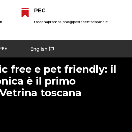
PEC

it
toscanapromozione@postacert.toscana.it
PPE
English
ic free e pet friendly: il
nica è il primo
Vetrina toscana