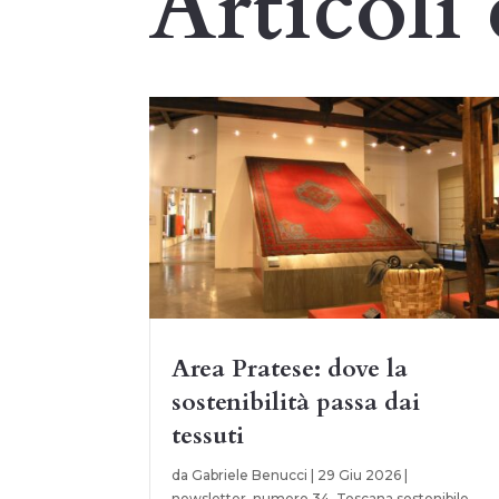
Articoli 
Area Pratese: dove la
sostenibilità passa dai
tessuti
da
Gabriele Benucci
|
29 Giu 2026
|
newsletter
,
numero 34
,
Toscana sostenibile